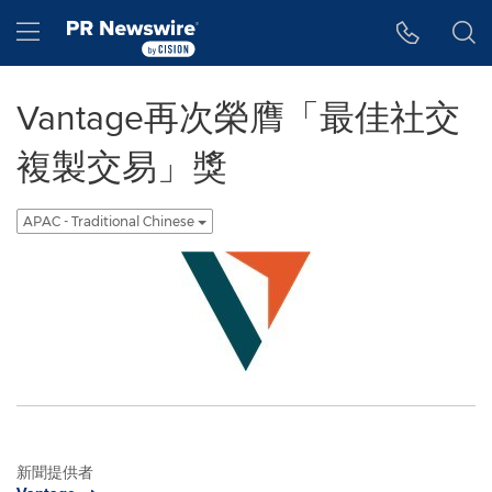
Accessibility Statement
Skip Navigation
Hamburger menu
Vantage再次榮膺「最佳社交
複製交易」獎
APAC - Traditional Chinese
新聞提供者