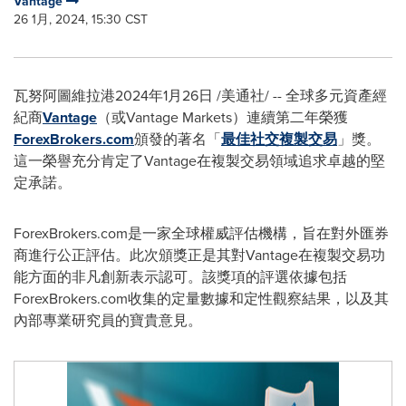
Vantage
26 1月, 2024, 15:30 CST
瓦努阿圖維拉港
2024年1月26日
/美通社/ -- 全球多元資產經
紀商
Vantage
（或Vantage Markets）連續第二年榮獲
ForexBrokers.com
頒發的著名「
最佳社交複製交易
」獎。
這一榮譽充分肯定了Vantage在複製交易領域追求卓越的堅
定承諾。
ForexBrokers.com
是一家全球權威評估機構，旨在對外匯券
商進行公正評估。此次頒獎正是其對Vantage在複製交易功
能方面的非凡創新表示認可。該獎項的評選依據包括
ForexBrokers.com
收集的定量數據和定性觀察結果，以及其
內部專業研究員的寶貴意見。