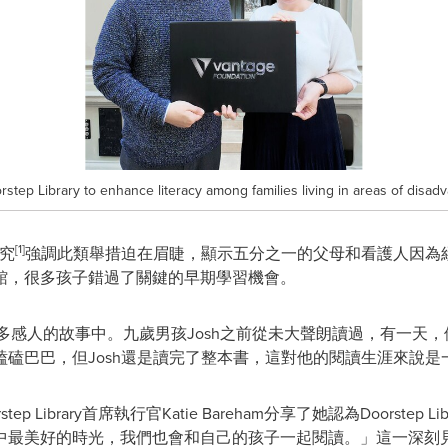
tep Library to enhance literacy among families living in areas of disad
[1]
研究
強調此類舉措迫在眉睫，顯示五分之一的父母和看護人因為
館，很多孩子錯過了關鍵的早期學習機會。
響力體現在很多感人的故事中。九歲男孩Josh之前從未大聲朗讀過，有
磕巴巴，但Josh還是讀完了整本書，這對他的閱讀生涯來說是
p Library首席執行官Katie Bareham分享了她認為Doorstep
美好的時光，我們也會和自己的孩子一起閱讀。」這一深刻見解突顯了Do