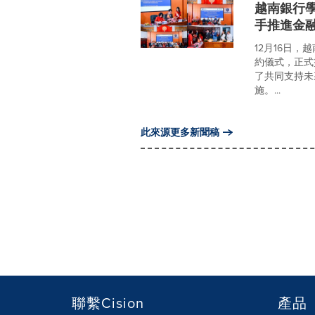
越南銀行學
手推進金
12月16日，
約儀式，正式
了共同支持未
施。...
此來源更多新聞稿
聯繫Cision
產品