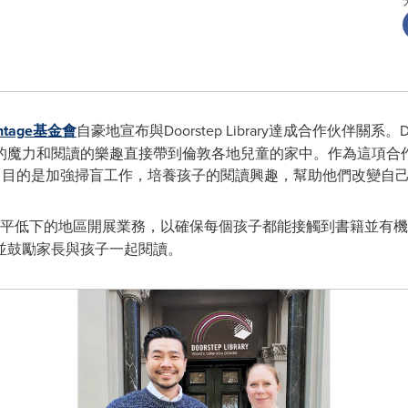
ntage基金會
自豪地宣布與Doorstep Library達成合作伙伴關系。Do
魔力和閱讀的樂趣直接帶到倫敦各地兒童的家中。作為這項合作的一
了2000美元，目的是加強掃盲工作，培養孩子的閱讀興趣，幫助他們改變自
平低下的地區開展業務，以確保每個孩子都能接觸到書籍並有機
並鼓勵家長與孩子一起閱讀。