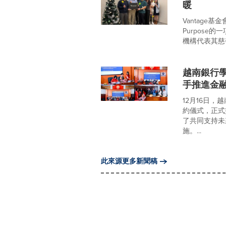
暖
Vantage基金會(
Purpos
機構代表其慈善合作伙
越南銀行學
手推進金
12月16日，
約儀式，正式
了共同支持未
施。...
此來源更多新聞稿