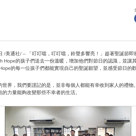
/美通社/ -- 「
叮叮噹，叮叮噹，鈴聲多響亮！」
趁著聖誕節即
h H
ope
的孩子們送去
一份溫暖，增加他們對節日的認識，並讓
Hop
e
的每一位孩子們都能
實現自己的聖誕願望，並感受節日的
的世界，我們要謹記的是，並非每個人都能有幸收到家人的禮物
結的力量能夠改變那些不幸者的生活。