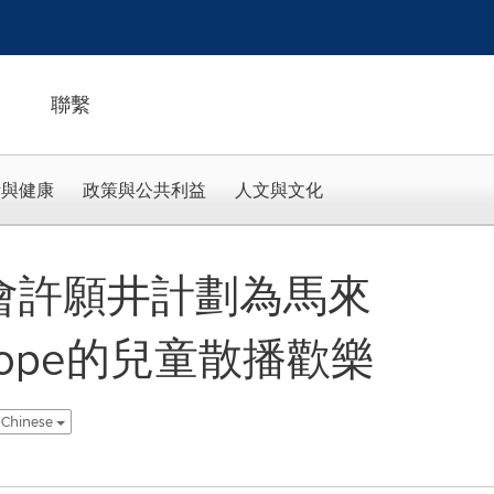
聯繫
活與健康
政策與公共利益
人文與文化
基金會許願井計劃為馬來
Hope的兒童散播歡樂
l Chinese