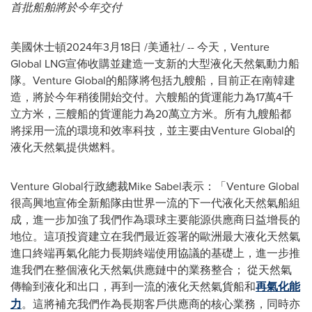
首批船舶將於今年交付
美國休士頓
2024年3月18日
/美通社/ -- 今天，Venture
Global LNG宣佈收購並建造一支新的大型液化天然氣動力船
隊。Venture Global的船隊將包括九艘船，目前正在南韓建
造，將於今年稍後開始交付。六艘船的貨運能力為17萬4千
立方米，三艘船的貨運能力為20萬立方米。所有九艘船都
將採用一流的環境和效率科技，並主要由Venture Global的
液化天然氣提供燃料。
Venture Global行政總裁Mike Sabel表示：「Venture Global
很高興地宣佈全新船隊由世界一流的下一代液化天然氣船組
成，進一步加強了我們作為環球主要能源供應商日益增長的
地位。這項投資建立在我們最近簽署的歐洲最大液化天然氣
進口終端再氣化能力長期終端使用協議的基礎上，進一步推
進我們在整個液化天然氣供應鏈中的業務整合； 從天然氣
傳輸到液化和出口，再到一流的液化天然氣貨船和
再氣化能
力
。這將補充我們作為長期客戶供應商的核心業務，同時亦