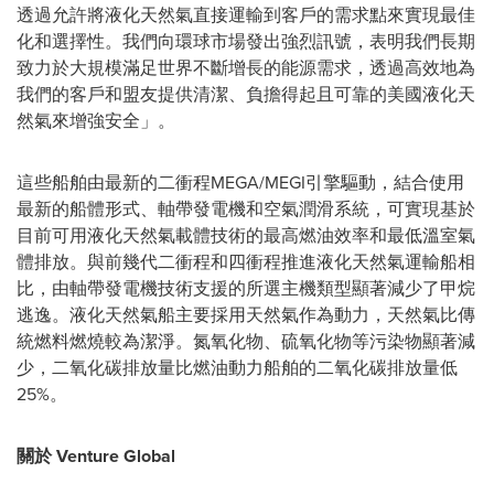
透過允許將液化天然氣直接運輸到客戶的需求點來實現最佳
化和選擇性。我們向環球市場發出強烈訊號，表明我們長期
致力於大規模滿足世界不斷增長的能源需求，透過高效地為
我們的客戶和盟友提供清潔、負擔得起且可靠的美國液化天
然氣來增強安全」。
這些船舶由最新的二衝程MEGA/MEGI引擎驅動，結合使用
最新的船體形式、軸帶發電機和空氣潤滑系統，可實現基於
目前可用液化天然氣載體技術的最高燃油效率和最低溫室氣
體排放。與前幾代二衝程和四衝程推進液化天然氣運輸船相
比，由軸帶發電機技術支援的所選主機類型顯著減少了甲烷
逃逸。液化天然氣船主要採用天然氣作為動力，天然氣比傳
統燃料燃燒較為潔淨。氮氧化物、硫氧化物等污染物顯著減
少，二氧化碳排放量比燃油動力船舶的二氧化碳排放量低
25%。
關於
Venture Global