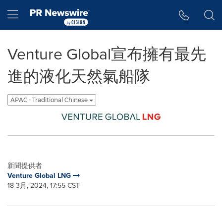
Accessibility Statement
Skip Navigation
Hamburger menu
Venture Global宣布擁有最先
進的液化天然氣船隊
APAC - Traditional Chinese
新聞提供者
Venture Global LNG
18 3月, 2024, 17:55 CST