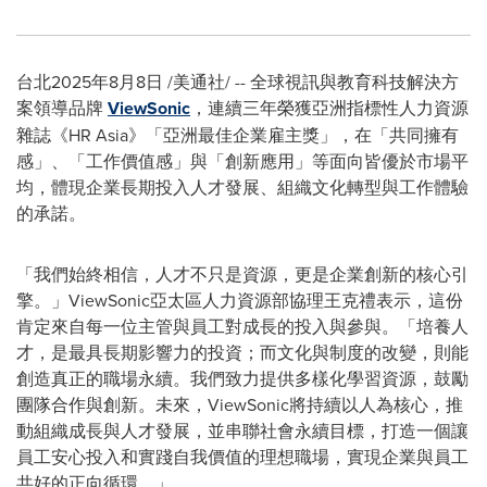
台北
2025年8月8日
/美通社/ -- 全球視訊與教育科技解決方
案領導品牌
ViewSonic
，連續三年榮獲亞洲指標性人力資源
雜誌《HR Asia》「亞洲最佳企業雇主獎」，在「共同擁有
感」、「工作價值感」與「創新應用」等面向皆優於市場平
均，體現企業長期投入人才發展、組織文化轉型與工作體驗
的承諾。
「我們始終相信，人才不只是資源，更是企業創新的核心引
擎。」ViewSonic亞太區人力資源部協理王克禮表示，這份
肯定來自每一位主管與員工對成長的投入與參與。「培養人
才，是最具長期影響力的投資；而文化與制度的改變，則能
創造真正的職場永續。我們致力提供多樣化學習資源，鼓勵
團隊合作與創新。未來，ViewSonic將持續以人為核心，推
動組織成長與人才發展，並串聯社會永續目標，打造一個讓
員工安心投入和實踐自我價值的理想職場，實現企業與員工
共好的正向循環。」