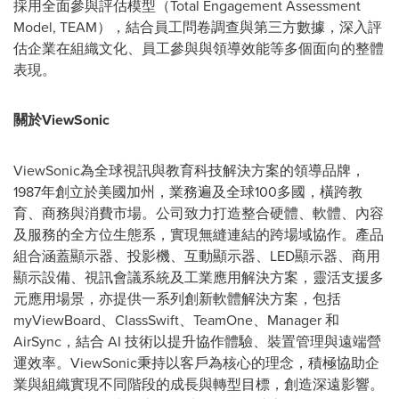
採用全面參與評估模型（Total Engagement Assessment
Model, TEAM），結合員工問卷調查與第三方數據，深入評
估企業在組織文化、員工參與與領導效能等多個面向的整體
表現。
關於
ViewSonic
ViewSonic為全球視訊與教育科技解決方案的領導品牌，
1987年創立於美國加州，業務遍及全球100多國，橫跨教
育、商務與消費市場。公司致力打造整合硬體、軟體、內容
及服務的全方位生態系，實現無縫連結的跨場域協作。產品
組合涵蓋顯示器、投影機、互動顯示器、LED顯示器、商用
顯示設備、視訊會議系統及工業應用解決方案，靈活支援多
元應用場景，亦提供一系列創新軟體解決方案，包括
myViewBoard、ClassSwift、TeamOne、Manager 和
AirSync，結合 AI 技術以提升協作體驗、裝置管理與遠端營
運效率。ViewSonic秉持以客戶為核心的理念，積極協助企
業與組織實現不同階段的成長與轉型目標，創造深遠影響。