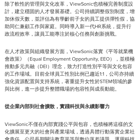
除了軟性的管理與文化改革，ViewSonic也積極完善制度設
計，建立穩固的人才發展基礎。公司持續調整假別制度，增
加休假天數，並評估為有學齡前子女的員工提供彈性假，協
助同仁兼顧工作與家庭。同時導入新一代HR系統，提升行
政流程效率，讓員工能專注於核心任務與創新挑戰。
在人才政策與組織發展方面，ViewSonic落實《平等就業機
會政策》（Equal Employment Opportunity, EEO），並積極
推動多元共融（DEI）理念，致力打造性別平等與文化包容
的工作場域。目前全球員工性別比例已趨近1:1，公司亦持續
強化資源配置與支持系統，著重提升女性於STEM領域的參
與比例，進一步提升整體職場的包容性與成長動能。
從企業內部到社會擴散，實踐科技與永續影響力
ViewSonic不僅在內部實踐公平與包容，也積極將這樣的文
化擴展至更大的社會與產業場域，透過具體行動落實企業社
會責任。公司長期關注教育平等與數位落差議題，運用科技