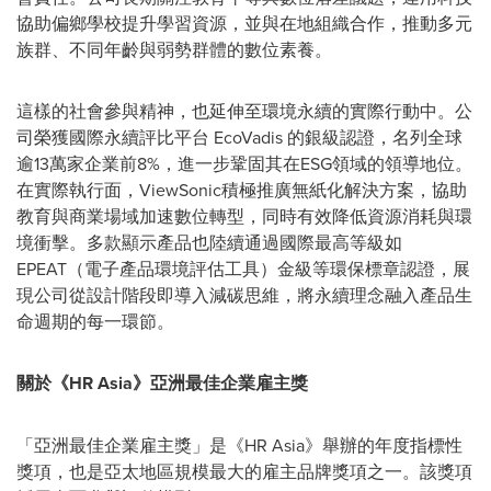
協助偏鄉學校提升學習資源，並與在地組織合作，推動多元
族群、不同年齡與弱勢群體的數位素養。
這樣的社會參與精神，也延伸至環境永續的實際行動中。公
司榮獲國際永續評比平台 EcoVadis 的銀級認證，名列全球
逾13萬家企業前8%，進一步鞏固其在ESG領域的領導地位。
在實際執行面，ViewSonic積極推廣無紙化解決方案，協助
教育與商業場域加速數位轉型，同時有效降低資源消耗與環
境衝擊。多款顯示產品也陸續通過國際最高等級如
EPEAT（電子產品環境評估工具）金級等環保標章認證，展
現公司從設計階段即導入減碳思維，將永續理念融入產品生
命週期的每一環節。
關於《
HR Asia》亞洲最佳企業雇主獎
「亞洲最佳企業雇主獎」是《HR Asia》舉辦的年度指標性
獎項，也是亞太地區規模最大的雇主品牌獎項之一。該獎項