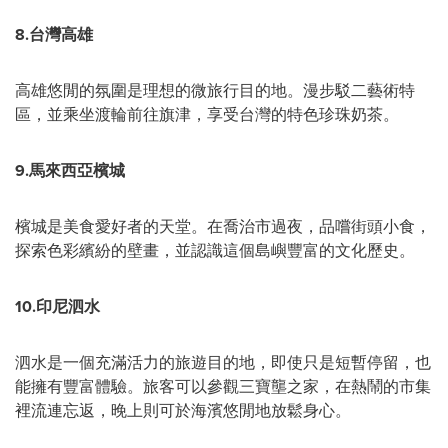
8.
台灣高雄
高雄悠閒的氛圍是理想的微旅行目的地。漫步駁二藝術特
區，並乘坐渡輪前往旗津，享受台灣的特色珍珠奶茶。
9.
馬來西亞檳城
檳城是美食愛好者的天堂。在喬治市過夜，品嚐街頭小食，
探索色彩繽紛的壁畫，並認識這個島嶼豐富的文化歷史。
10.
印尼泗水
泗水是一個充滿活力的旅遊目的地，即使只是短暫停留，也
能擁有豐富體驗。旅客可以參觀三寶壟之家，在熱鬧的市集
裡流連忘返，晚上則可於海濱悠閒地放鬆身心。