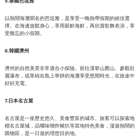
5.
泰國芭堤雅
以熱鬧海灘聞名的芭堤雅，是享受一晚熱帶假期的絕佳選
擇。在海邊放鬆身心，享用新鮮海鮮，再欣賞歌舞表演，享
受難忘的小假期。
6.
韓國濟州
濟州的自然美景非常適合小探險。前往漢拏山爬山、參觀壯
麗瀑布，或單純在島上寧靜的海灘享受悠閒時光，在旅途中
好好充電。
7.
日本名古屋
名古屋是一座歷史悠久、美食豐富的城市。旅客可以探索地
標名古屋城，品嚐味噌炸豬扒等當地特色美食，漫遊熱鬧的
購物區，是一日遊的理想目的地。