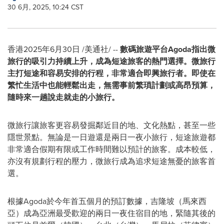
30 6月, 2025, 10:24 CST
香港
2025年6月30日
/美通社/ --
數碼旅遊平台
Agoda
指出微
旅行的吸引力持續上升，成為短途旅客的熱門選擇。微旅行
主打短途和容易安排的行程，非常適合即興旅行者
。即使
在
繁忙生活中也能輕鬆出走，無需事前
繁瑣計劃
或高昂預算，
隨時來一趟說走就走的小旅行。
微旅行讓旅客更容易發掘鄰近目的地、文化熱點，甚至一些
隱世景點。無論是一日遊還是兩日一夜小旅行，短途旅遊都
非常適合假期有限或工作時間難以預計的旅客。成本較低，
亦沒有規劃行程的壓力，微旅行成為追求短途無憂的旅客首
選。
根據Agoda於今年首五個月的預訂數據，吉隆坡（馬來西
亞）成為亞洲最受歡迎的兩日一夜住宿目的地，緊隨其後的