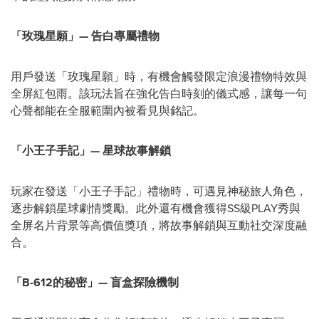
「玫瑰星願」
—
告白專屬禮物
用戶發送「玫瑰星願」時，有機會觸發限定浪漫禮物特效與
全屏紅包雨。該玩法旨在強化告白時刻的儀式感，讓每一句
心聲都能在全服範圍內被看見與銘記。
「小王子手記」
—
星球故事解鎖
玩家在發送「小王子手記」禮物時，可遇見神秘旅人角色，
逐步解鎖星球劇情獎勵。此外還有機會獲得SS級PLAY秀與
全屏名片背景等高價值獎項，將故事解鎖與互動社交深度融
合。
「
B-612
的秘密」
—
盲盒探險機制