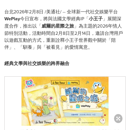
台北
2026年2月8日
/美通社/ -- 全球新一代社交娛樂平台
WePlay
今日宣布，將與法國文學經典IP「
小王子
」展開深
度合作，推出以「
威爾的星際之旅
」為主題的2026年情人
節特別活動，活動時間自2月8日至2月14日，邀請台灣用戶
以遊戲互動的方式，重新詮釋小王子世界觀中關於「陪
伴」、「馴養」與「被看見」的愛情寓意。
經典文學與社交娛樂的跨界融合