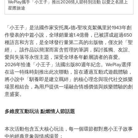
WePlay攜手「小王子」推出2026情人節特別活動 以愛之名踏上
星際旅途
「小王子」是法國作家安托萬•德•聖埃克絮佩里於1943年創
作發表的中篇小說，全球銷量逾1.4億冊，已被譯成超過650
種語言和方言，是全球發行量第二高的出版物，僅次於「聖
經」。該作品以簡潔而富含哲理的筆調，探討孤獨、友誼、
愛與失落等永恆主題，深受全球各年齡層讀者的喜愛。
2026年恰逢「小王子」法國出版80週年紀念。WePlay選擇
在這一特殊時刻推出此次聯動，旨在通過互動式遊戲體驗，
將小說中「馴養即是建立羈絆」的核心理念與現代社交娛樂
場景相結合，為用戶提供一場融合情感價值與娛樂體驗的創
意盛宴。
多維度互動玩法
點燃情人節話題
本次活動包含五大核心玩法，每一個環節都對應小王子故事
中的經典意象與情感場景：