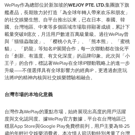
WePlay作為總部位於新加坡的
WEJOY PTE. LTD.
集團旗下旗
艦產品，長期致力於打造「為全球年轉人帶來欢乐和朋友」
的社交娛樂生態。自平台推出以來，已在日本、泰國、韓
國、台灣
地區
、中東等多個區域市場取得顯著成績，累計下
載量突破8億次，月活用戶數達百萬級量級。過往WePlay曾
與「猫猫蟲咖波」、「樱桃小丸子」、「熊本熊」、「蜜桃
貓」、「奶龍」等知名IP展開合作，每一次聯動都在強化平
台「創新、有溫度、有文化深度」的品牌印象。此次與「小
王子」的合作，標誌著WePlay在全球IP聯動戰略上的進一步
升級——不僅選擇具有全球影響力的經典IP，更透過創意玩
法將IP的精神內核與社交娛樂體驗相融合。
台灣市場的本地化意義
台灣作為WePlay的重點市場，始終展現出高度的用戶活躍
度與文化認同度。據WePlay官方數據，平台在台灣地區已
穩居App Store與Google Play免費榜前列，用戶主要為18-25
歲的年輕社交娛樂消費者。本次情人節活動特別考量了台灣