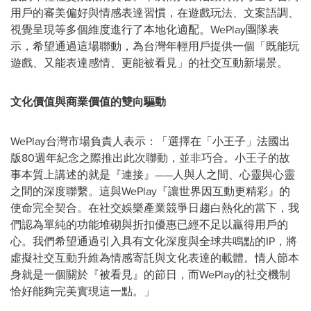
用戶的審美偏好與情感表達習慣，在遊戲玩法、文案語調、
視覺呈現等多個維度進行了本地化適配。WePlay團隊表
示，希望通過這場聯動，為台灣年輕用戶提供一個「既能玩
遊戲、又能表達感情、更能被看見」的社交互動新場景。
文化價值與商業價值的雙向驅動
WePlay台灣市場負責人表示：「選擇在「小王子」法國出
版80週年紀念之際推出此次聯動，並非巧合。小王子的故
事本質上講述的就是『連接』——人與人之間、心靈與心靈
之間的深度聯繫。這與WePlay『讓世界因互動更精彩』的
使命完全契合。在社交娛樂產業競爭日趨白熱化的當下，我
們認為單純的功能堆砌與折扣優惠已經不足以贏得用戶的
心。我們希望通過引入具有文化深度與全球共鳴點的IP，將
虛擬社交互動升維為情感寄託與文化表達的載體。情人節本
身就是一個關於『被看見』的節日，而WePlay的社交機制
恰好能夠完美實現這一點。」