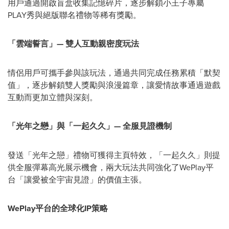
用戶通過開啟盲盒收集記憶碎片，逐步解鎖小王子專屬
PLAY秀與絕版聯名禮物等稀有獎勵。
「雲端誓言」
—
雙人互動親密度玩法
情侶用戶可攜手參與該玩法，通過共同完成任務累積「默契
值」，逐步解鎖雙人獎勵與浪漫篇章，讓愛情故事通過遊戲
互動而更加立體與深刻。
「光年之戀」與「一起久久」
—
全服見證機制
發送「光年之戀」禮物可獲得主頁特效，「一起久久」則提
供全服彈幕高光展示機會，兩大玩法共同強化了WePlay平
台「讓愛被全宇宙見證」的價值主張。
WePlay
平台的全球化
IP
策略