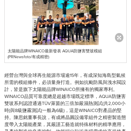
太陽能品牌WINAICO最新發表 AQUA防鹽害雙玻模組
(PRNewsfoto/有成精密)
經營台灣與全球再生能源市場逾15年，有成深知海島型氣候
所需的模組條件，必須量身打造。例如抗颱防風與洩水閥設
計，皆是旗下太陽能品牌WINAICO所擁有的獨家專利。
WINAICO品質可靠度總是超越市場既定標準，AQUA防鹽害
雙玻系列認證通過TÜV萊茵的三倍加嚴濕熱測試(共2,000小
時)與8級鹽霧測試(一般為6級)，這是WINAICO對產品的堅
持。陳思銘董事長說，有成將晶圓設備零組件之精密製造態
度帶入太陽能產業，其嚴謹工藝造就特殊材料的精準應用，