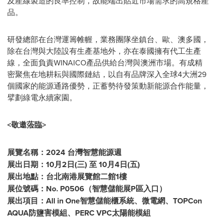
及產線製造的良率控制，故能端出貼近市場需求的高規格產
品。
研發總部在台灣運籌帷幄，業務團隊坐鎮台、歐、澳多國，
除在台灣與大陸設有生產基地外，亦在泰國擁有代工生產
線，全面負責WINAICO產品供給台灣與澳洲市場。有成精
密聚焦在地耕耘與國際鏈結，以自有品牌深入全球4大洲29
個國家的能源通路優勢，正蓄勢待發策動新能源合作能量，
擘劃綠電永續家園。
<敬邀蒞臨>
展覽名稱：
2024 台灣智慧能源週
展出日期：10月2日(三) 至 10月4日(五)
展出地點：台北南港展覽館二館1樓
展位號碼：No. P0506（智慧儲能展P區入口）
展出項目：All in One智慧儲能櫃系統、微電網、TOPCon
AQUA防鹽害模組、PERC VPC太陽能模組