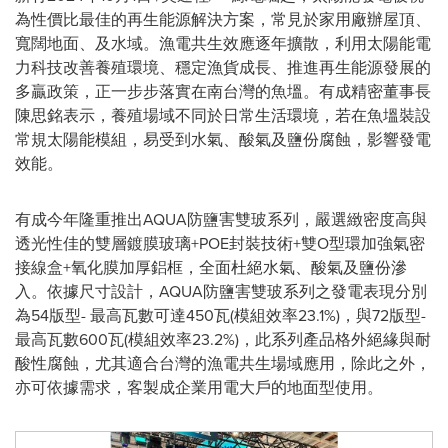
為性價比最佳的再生能源解決方案，常見於家用廠辦屋頂、
寬闊地面、及水域。漁電共生效應逐年擴散，利用太陽能電
力科技改善養殖環境、穩定漁貨成長、推進再生能源發展的
多贏政策，正一步步落實在南台灣的魚塭。有成精密董事長
陳思銘表示，養殖場域不同於日常生活環境，若在魚塭裝設
常規太陽能模組，易受到水氣、酸氣及鹽份腐蝕，影響發電
效能。
有成今年隆重推出AQUA防鹽害雙玻系列，嚴選緻密度
高
與
透光性佳的雙層鍍膜玻璃+POE封裝技術+雙O型環加強氣密
接線盒+氧化膜加厚鋁框，全面杜絕水氣、酸氣及鹽份滲
入。
依據尺寸設計，AQUA防鹽害雙玻系列之發電表現分別
為54版型- 最高瓦數可達450瓦(模組效率23.1%)，與72版型-
最高瓦數600瓦(模組效率23.2%)，此系列產品格外絕緣與耐
酸性腐蝕，尤其適合台灣的漁電共生場域應用，除此之外，
亦可依據需求，客製成企業用電大戶的地面型使用。