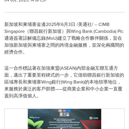
04 6月, 2025, 14:18 CST
新加坡和柬埔寨金邊
2025年6月3日
/美通社/ -- CIMB
Singapore（聯昌銀行新加坡）與Wing Bank (
Cambodia
) Plc
通過簽署諒解備忘錄(MoU)建立了戰略合作夥伴關係，旨在
加強新加坡與柬埔寨之間的跨境金融服務，並深化兩國間的
經濟合作。
這一合作標誌著在加強東盟(ASEAN)內部金融互聯互通方
面，邁出了重要里程碑式的一步，它借助聯昌銀行新加坡的
區域專長和柬埔寨Wing銀行(Wing Bank)的本地領導地位，
來服務於廣泛的客戶群體——從商業企業和中小企業一直覆
蓋到高淨值個人。