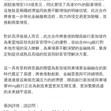
易額激增至1.03億美元，同比實現了高達101%的顯著增長，
這無疑是兩國經濟協同效應不斷增強的明確信號。此次合作
將會進一步簡化金融服務流程，助力跨境交易更加順暢，並
推動商業增長。
對於高淨值個人而言，此次合作將會借助聯昌銀行新加坡作
為東盟地區領先財富管理中心的優勢，並結合Wing銀行對
本地市場的深入瞭解，為柬埔寨不斷演變的金融格局，量身
定制提供成熟且高端的投資與財富管理解決方案。
這一具有里程碑意義的聯盟為新加坡與柬埔寨金融融合的新
時代奠定了基礎，將會推動創新、金融普惠與可持續增長。
通過連接這兩個充滿活力的經濟體，聯昌銀行新加坡與柬埔
寨Wing銀行正在為創造東盟更加互聯互通、更加繁榮昌盛
的未來鋪平道路。
垂詢詳情，請訪問：