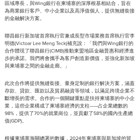
區域專長，與Wing銀行在柬埔寨的深厚根基相結合，旨在
為商業銀行客戶、中小企業以及高淨值個人，提供無縫銜接
的金融解決方案。
聯昌銀行新加坡首席執行官兼成長型市場業務首席執行官李
明德(Victoar Lee Meng Teck)補充說：「我們與Wing銀行的
合作體現了聯昌銀行(CIMB)推動東盟地區金融普惠和經濟進
步的承諾。我們將會攜手為客戶創造新價值，並強化新加坡
與柬埔寨之間的金融走廊。」
此次合作將提供無縫銜接、量身定制的銀行解決方案，涵蓋
存款、貸款、匯款以及貿易融資等領域，以滿足跨境企業不
斷增長的需求。合作的一個關鍵重點是扶持柬埔寨的中小企
業，這些企業構成了柬埔寨經濟的支柱——占企業總數的
98%，提供了70%的就業崗位，並貢獻了58%的國內生產總
值(GDP)。
根據柬埔寨海關總署的數據，2024年柬埔寨與新加坡的貿