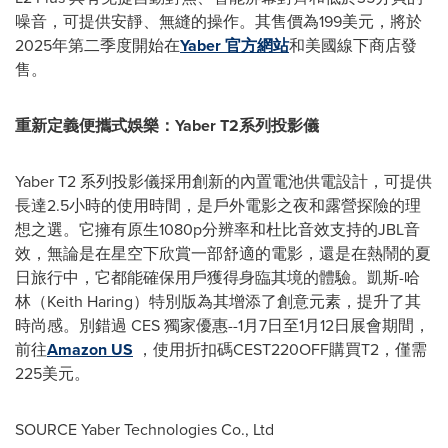
噪音，可提供安靜、無縫的操作。其售價為199美元，將於
2025年第二季度開始在
Yaber 官方網站
和美國線下商店發
售。
重新定義便攜式娛樂：
Yaber
T2
系列投影儀
Yaber T2 系列投影儀採用創新的內置電池供電設計，可提供
長達2.5小時的使用時間，是戶外電影之夜和露營探險的理
想之選。它擁有原生1080p分辨率和杜比音效支持的JBL音
效，無論是在星空下欣賞一部舒適的電影，還是在熱鬧的夏
日旅行中，它都能確保用戶獲得身臨其境的體驗。凱斯-哈
林（Keith Haring）特別版為其增添了創意元素，提升了其
時尚感。別錯過 CES 獨家優惠--1月7日至1月12日展會期間，
前往
Amazon US
，使用折扣碼CEST220OFF購買T2，僅需
225美元。
SOURCE Yaber Technologies Co., Ltd