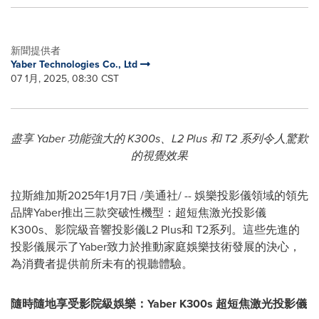
新聞提供者
Yaber Technologies Co., Ltd
07 1月, 2025, 08:30 CST
盡享 Yaber
功能強大的
K300s
、
L2 Plus
和
T2
系列令人驚歎
的視覺效果
拉斯維加斯
2025年1月7日
/美通社/ -- 娛樂投影儀領域的領先
品牌Yaber推出三款突破性機型：超短焦激光投影儀
K300s、影院級音響投影儀L2 Plus和 T2系列。這些先進的
投影儀展示了Yaber致力於推動家庭娛樂技術發展的決心，
為消費者提供前所未有的視聽體驗。
隨時隨地享受影院級娛樂：
Yaber
K300s
超短焦
激光
投影
儀