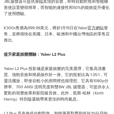
JBL揚聲器可提供身臨其境的音效，即時自動對焦和智能梯
形使設置變得簡單，而智能的連接性和50%的能效提升優化
了使用體驗。
K300s售價為999.99美元，將於1月15日在Yaber
官方網站
發
售，並將很快在美國、日本、歐洲和中國台灣地區的零售店
推出。
提升家庭娛樂體驗：
Yaber L2 Plus
Yaber L2 Plus 投影儀是家庭娛樂的完美選擇，它集高清畫
質、強勁音效和簡易操作於一身。它的投射比為 1.35:1，可
靈活擺放，即使在較小的房間裡也很理想。它具有1080p分
辨率、700 ANSI 流明亮度和雙8W JBL 揚聲器，可提供令人
驚歎的視覺效果和影院級音效。此外，凱斯-哈林（Keith
Haring）特別版還能帶來更佳的時尚氣息。
L2 Plus 具有免提自動對焦、智能屏幕對齊和低於35分貝的