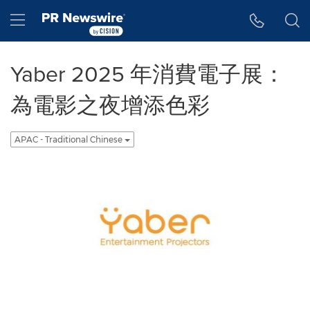
Accessibility Statement
Skip Navigation
Hamburger menu
Yaber 2025 年消費電子展：
為電影之夜增添色彩
APAC - Traditional Chinese