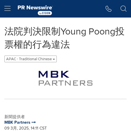
Accessibility Statement
Skip Navigation
Hamburger menu
法院判決限制Young Poong投
票權的行為違法
APAC - Traditional Chinese
新聞提供者
MBK Partners
09 3月, 2025, 14:11 CST