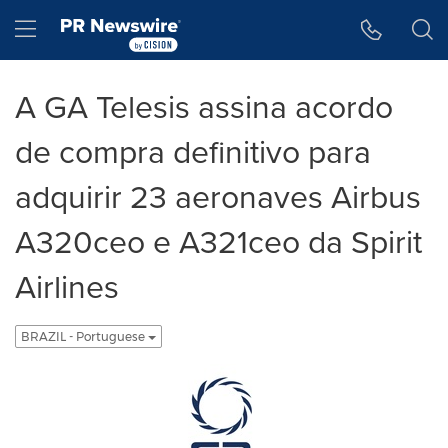
Declaração de Acessibilidade
Saltar a Navegação
Hamburger menu
A GA Telesis assina acordo
de compra definitivo para
adquirir 23 aeronaves Airbus
A320ceo e A321ceo da Spirit
Airlines
BRAZIL - Portuguese