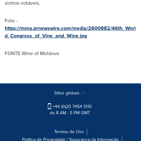
vinhos notáveis.
Foto -
https://mma.prnewswire.com/media/2600882/46th_Worl
d_Congress_of_Vine_and_Wine.jpg
FONTE Wine of
Moldova
Sítios globais
+44 (0)20 7454 5110
de 8 AM - 5 PM GMT
Termos de Uso
Política de Privacidade / Segurança da Informação