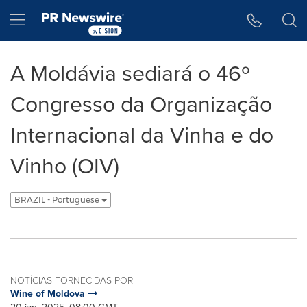
Declaração de Acessibilidade
Saltar a Navegação
Hamburger menu
A Moldávia sediará o 46º
Congresso da Organização
Internacional da Vinha e do
Vinho (OIV)
BRAZIL - Portuguese
NOTÍCIAS FORNECIDAS POR
Wine of Moldova