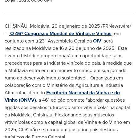
20 jan, 2025, 08:00 GMT
CHIȘINĂU, Moldávia
,
20 de janeiro de 2025
/PRNewswire/
--
O 46º Congresso Mundial de Vinhas e Vinhos
, em
conjunto com a 23ª Assembleia Geral da
OIV
, será
realizado na Moldávia de 16 a 20 de junho de 2025. Este
evento histórico proporcionará uma oportunidade sem
precedentes para a indústria vinícola do país, à medida que
a Moldávia entra em um momento crítico em sua jornada
rumo ao desenvolvimento sustentável. Organizada em
colaboração com o Ministério da Agricultura e Indústria
Alimentar, além do
Escritório Nacional da Vinha e do
Vinho (ONVV)
, a 46ª edição promete "abordar questões
ligadas aos desafios futuros do setor vitivinícola" na capital
da Moldávia, Chișinău. Flexionando seus músculos
vitivinícolas como a capital global da Vinha e do Vinho em
2025, Chișinău se tornou um dos principais destinos
turísticos da Europa Oriental.