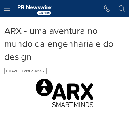
Declaração de Acessibilidade
Saltar a Navegação
Hamburger menu
ARX - uma aventura no
mundo da engenharia e do
design
BRAZIL - Portuguese