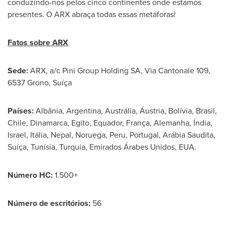
conduzindo-nos pelos cinco continentes onde estamos
presentes. O ARX abraça todas essas metáforas!
Fatos sobre ARX
Sede:
ARX, a/c Pini Group Holding SA, Via Cantonale 109,
6537 Grono, Suíça
Países:
Albânia,
Argentina
, Austrália, Áustria, Bolívia, Brasil,
Chile
, Dinamarca, Egito,
Equador
, França, Alemanha, Índia,
Israel
, Itália,
Nepal
, Noruega,
Peru
,
Portugal
, Arábia Saudita,
Suíça, Tunísia, Turquia, Emirados Árabes Unidos, EUA.
Número HC:
1.500+
Número de escritórios:
56