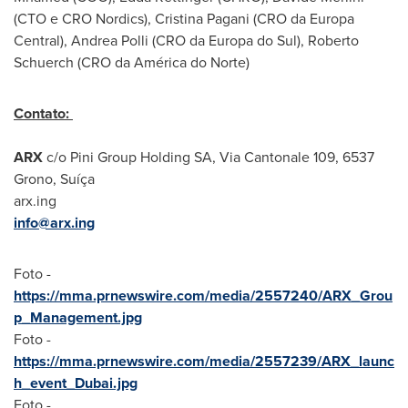
(CTO e CRO Nordics),
Cristina Pagani
(CRO da Europa
Central),
Andrea Polli
(CRO da Europa do Sul),
Roberto
Schuerch
(CRO da América do Norte)
Contato:
ARX
c/o Pini Group Holding SA, Via Cantonale 109, 6537
Grono, Suíça
arx.ing
info@arx.ing
Foto -
https://mma.prnewswire.com/media/2557240/ARX_Grou
p_Management.jpg
Foto -
https://mma.prnewswire.com/media/2557239/ARX_launc
h_event_Dubai.jpg
Foto -