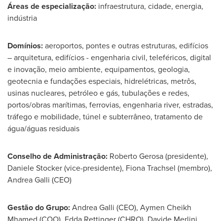
Áreas de especialização:
infraestrutura, cidade, energia,
indústria
Domínios:
aeroportos, pontes e outras estruturas, edifícios
– arquitetura, edifícios - engenharia civil, teleféricos, digital
e inovação, meio ambiente, equipamentos, geologia,
geotecnia e fundações especiais, hidrelétricas, metrôs,
usinas nucleares, petróleo e gás, tubulações e redes,
portos/obras marítimas, ferrovias, engenharia river, estradas,
tráfego e mobilidade, túnel e subterrâneo, tratamento de
água/águas residuais
Conselho de Administração:
Roberto Gerosa (presidente),
Daniele Stocker
(vice-presidente),
Fiona Trachsel
(membro),
Andrea Galli
(CEO)
Gestão do Grupo:
Andrea Galli (CEO),
Aymen Cheikh
Mhamed
(COO),
Edda Rettinger
(CHRO),
Davide Merlini