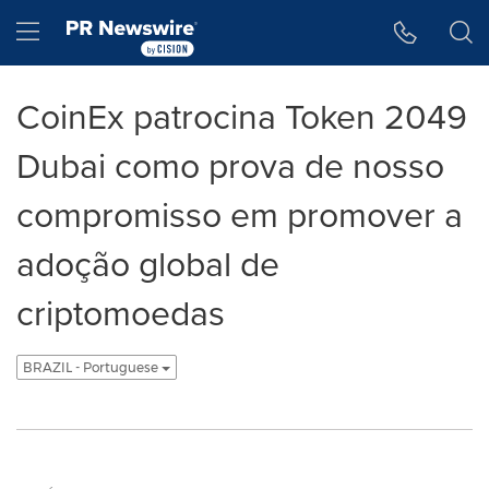
Declaração de Acessibilidade
Saltar a Navegação
Hamburger menu
CoinEx patrocina Token 2049
Dubai como prova de nosso
compromisso em promover a
adoção global de
criptomoedas
BRAZIL - Portuguese