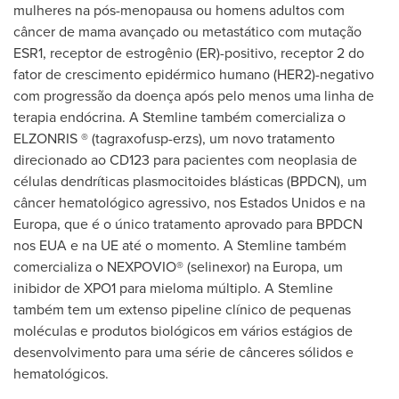
mulheres na pós-menopausa ou homens adultos com
câncer de mama avançado ou metastático com mutação
ESR1, receptor de estrogênio (ER)-positivo, receptor 2 do
fator de crescimento epidérmico humano (HER2)-negativo
com progressão da doença após pelo menos uma linha de
terapia endócrina. A Stemline também comercializa o
ELZONRIS ® (tagraxofusp-erzs), um novo tratamento
direcionado ao CD123 para pacientes com neoplasia de
células dendríticas plasmocitoides blásticas (BPDCN), um
câncer hematológico agressivo, nos Estados Unidos e na
Europa, que é o único tratamento aprovado para BPDCN
nos EUA e na UE até o momento. A Stemline também
comercializa o NEXPOVIO® (selinexor) na Europa, um
inibidor de XPO1 para mieloma múltiplo. A Stemline
também tem um extenso pipeline clínico de pequenas
moléculas e produtos biológicos em vários estágios de
desenvolvimento para uma série de cânceres sólidos e
hematológicos.