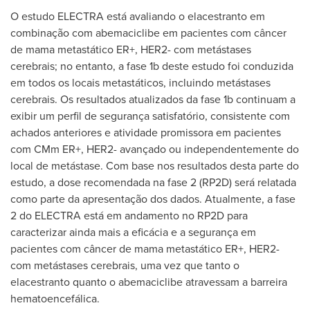
O estudo
ELECTRA
está avaliando o elacestranto em
combinação com abemaciclibe em pacientes com câncer
de mama metastático ER+, HER2- com metástases
cerebrais; no entanto, a fase
1b
deste estudo foi conduzida
em todos os locais metastáticos, incluindo metástases
cerebrais. Os resultados atualizados da fase
1b
continuam a
exibir um perfil de segurança satisfatório, consistente com
achados anteriores e atividade promissora em pacientes
com CMm ER+, HER2- avançado ou independentemente do
local de metástase. Com base nos resultados desta parte do
estudo, a dose recomendada na fase 2 (RP2D) será relatada
como parte da apresentação dos dados. Atualmente, a fase
2 do
ELECTRA
está em andamento no RP2D para
caracterizar ainda mais a eficácia e a segurança em
pacientes com câncer de mama metastático ER+, HER2-
com metástases cerebrais, uma vez que tanto o
elacestranto quanto o abemaciclibe atravessam a barreira
hematoencefálica.