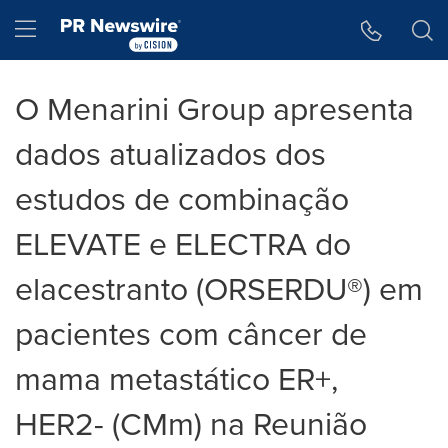
Declaração de Acessibilidade
Saltar a Navegação
Hamburger menu
O Menarini Group apresenta
dados atualizados dos
estudos de combinação
ELEVATE e ELECTRA do
elacestranto (ORSERDU®) em
pacientes com câncer de
mama metastático ER+,
HER2- (CMm) na Reunião