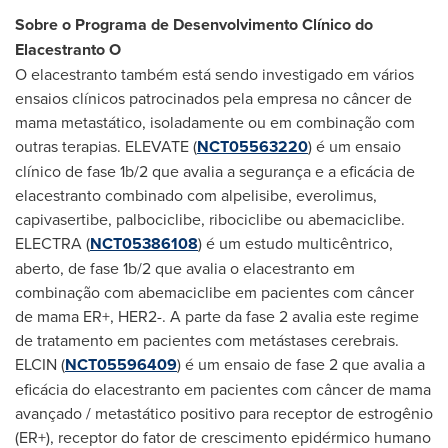
Sobre o Programa de Desenvolvimento Clínico do
Elacestranto O
O elacestranto também está sendo investigado em vários
ensaios clínicos patrocinados pela empresa no câncer de
mama metastático, isoladamente ou em combinação com
outras terapias. ELEVATE (
NCT05563220
) é um ensaio
clínico de fase
1b
/2 que avalia a segurança e a eficácia de
elacestranto combinado com alpelisibe, everolimus,
capivasertibe, palbociclibe, ribociclibe ou abemaciclibe.
ELECTRA
(
NCT05386108
) é um estudo multicêntrico,
aberto, de fase
1b
/2 que avalia o elacestranto em
combinação com abemaciclibe em pacientes com câncer
de mama ER+, HER2-. A parte da fase 2 avalia este regime
de tratamento em pacientes com metástases cerebrais.
ELCIN (
NCT05596409
) é um ensaio de fase 2 que avalia a
eficácia do elacestranto em pacientes com câncer de mama
avançado / metastático positivo para receptor de estrogênio
(ER+), receptor do fator de crescimento epidérmico humano