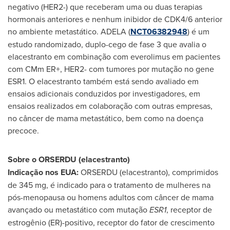
negativo (HER2-) que receberam uma ou duas terapias
hormonais anteriores e nenhum inibidor de CDK4/6 anterior
no ambiente metastático. ADELA (
NCT06382948
) é um
estudo randomizado, duplo-cego de fase 3 que avalia o
elacestranto em combinação com everolimus em pacientes
com CMm ER+, HER2- com tumores por mutação no gene
ESR1. O elacestranto também está sendo avaliado em
ensaios adicionais conduzidos por investigadores, em
ensaios realizados em colaboração com outras empresas,
no câncer de mama metastático, bem como na doença
precoce.
Sobre o ORSERDU (elacestranto)
Indicação nos EUA:
ORSERDU (elacestranto), comprimidos
de 345 mg, é indicado para o tratamento de mulheres na
pós-menopausa ou homens adultos com câncer de mama
avançado ou metastático com mutação
ESR1
, receptor de
estrogênio (ER)-positivo, receptor do fator de crescimento