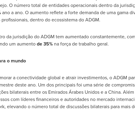
arejo. O número total de entidades operacionais dentro da juris
%
ano a ano. O aumento reflete a forte demanda de uma gama dive
s profissionais, dentro do ecossistema do ADGM.
entro da jurisdição do ADGM tem aumentado constantemente, com
cando um aumento
de 35%
na força de trabalho geral.
ra o mundo
morar a conectividade global e atrair investimentos, o ADGM pa
rimestre deste ano. Um dos principais foi uma série de compromis
ções bilaterais entre os Emirados Árabes Unidos e a
China
. Além
sos com líderes financeiros e autoridades no mercado internac
rk
, elevando o número total de discussões bilaterais para mais 