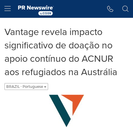
Declaração de Acessibilidade
Saltar a Navegação
Hamburger menu
Vantage revela impacto
significativo de doação no
apoio contínuo do ACNUR
aos refugiados na Austrália
BRAZIL - Portuguese