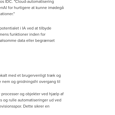
 hos IDC. "Cloud-automatisering
GenAI for hurtigere at kunne imødegå
ationer."
tentialet i IA ved at tilbyde
rmens funktioner inden for
 følsomme data eller begrænset
okalt med et brugervenligt træk og
e nem og gnidningsfri overgang til
processer og objekter ved hjælp af
s og rulle automatiseringer ud ved
visionsspor. Dette sikrer en