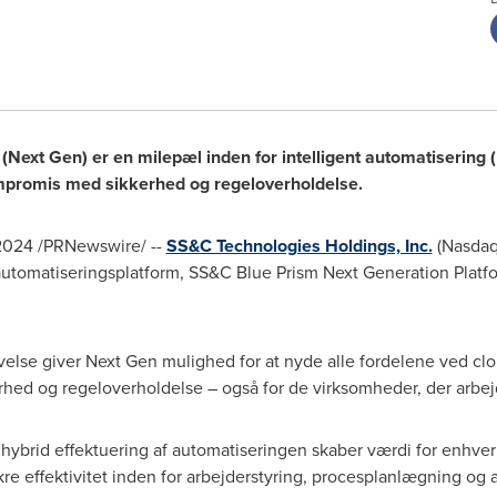
ext Gen) er en milepæl inden for intelligent automatisering (I
mpromis med sikkerhed og regeloverholdelse.
2024
/PRNewswire/ --
SS&C Technologies Holdings, Inc.
(Nasdaq:
automatiseringsplatform, SS&C Blue Prism Next Generation Platfo
velse giver Next Gen mulighed for at nyde alle fordelene ved c
erhed og regeloverholdelse – også for de virksomheder, der arbej
 hybrid effektuering af automatiseringen skaber værdi for enhve
kre effektivitet inden for arbejderstyring, procesplanlægning og 