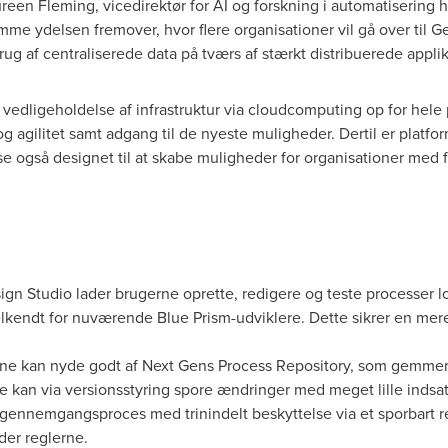
reen Fleming
, vicedirektør for AI og forskning i automatisering
emme ydelsen fremover, hvor flere organisationer vil gå over til 
ug af centraliserede data på tværs af stærkt distribuerede applik
dligeholdelse af infrastruktur via cloudcomputing op for hele po
g agilitet samt adgang til de nyeste muligheder. Dertil er platfo
e også designet til at skabe muligheder for organisationer med
gn Studio lader brugerne oprette, redigere og teste processer l
velkendt for nuværende Blue Prism-udviklere. Dette sikrer en mer
e kan nyde godt af Next Gens Process Repository, som gemmer 
e kan via versionsstyring spore ændringer med meget lille indsat
gennemgangsproces med trinindelt beskyttelse via et sporbart re
der reglerne.