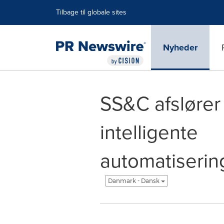
Accessibility Statement
Skip Navigation
Tilbage til globale sites
Nyheder
SS&C afslører
intelligente
automatiserin
Danmark - Dansk