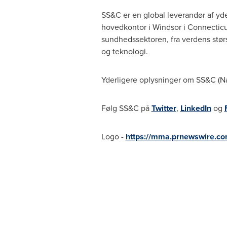
SS&C er en global leverandør af yde
hovedkontor i
Windsor
i
Connecticu
sundhedssektoren, fra verdens størs
og teknologi.
Yderligere oplysninger om SS&C (N
Følg SS&C på
Twitter
,
LinkedIn
og
Logo -
https://mma.prnewswire.c