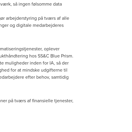
tværk, så ingen følsomme data
ør arbejderstyring på tværs af alle
nger og digitale medarbejderes
omatiseringstjenester, oplever
odukthåndtering hos SS&C Blue Prism.
e muligheder inden for IA, så der
ed for at mindske udgifterne til
 medarbejdere efter behov, samtidig
er på tværs af finansielle tjenester,