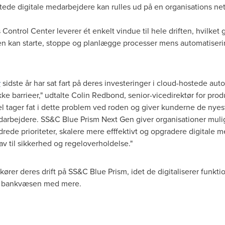
ede digitale medarbejdere kan rulles ud på en organisations ne
Control Center leverer ét enkelt vindue til hele driften, hvilket g
nen kan starte, stoppe og planlægge processer mens automatiseri
r
sidste år har sat fart på deres investeringer i cloud-hostede aut
e barrieer," udtalte
Colin Redbond
, senior-vicedirektør for pr
 tager fat i dette problem ved roden og giver kunderne de nyest
arbejdere. SS&C Blue Prism Next Gen giver organisationer muligh
ændrede prioriteter, skalere mere efffektivt og opgradere digitale
 til sikkerhed og regeloverholdelse."
er deres drift på SS&C Blue Prism, idet de digitaliserer funktion
i, bankvæsen med mere.