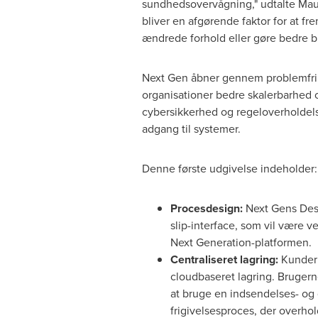
sundhedsovervågning," udtalte
Mau
bliver en afgørende faktor for at fr
ændrede forhold eller gøre bedre br
Next Gen åbner gennem problemfri ve
organisationer bedre skalerbarhed o
cybersikkerhed og regeloverholdels
adgang til systemer.
Denne første udgivelse indeholder:
Procesdesign:
Next Gens Desi
slip-interface, som vil være 
Next Generation-platformen.
Centraliseret lagring:
Kundern
cloudbaseret lagring. Brugern
at bruge en indsendelses- og 
frigivelsesproces, der overhol