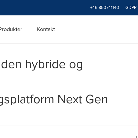
+46 850741140
GDPR
Produkter
Kontakt
 den hybride og
gsplatform Next Gen