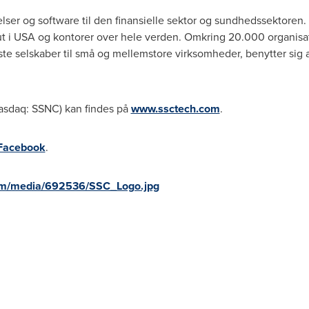
lser og software til den finansielle sektor og sundhedssektoren.
t
i
USA
og kontorer over hele verden. Omkring 20.000 organisati
te selskaber til små og mellemstore virksomheder, benytter sig 
asdaq: SSNC) kan findes på
www.ssctech.com
.
Facebook
.
om/media/692536/SSC_Logo.jpg