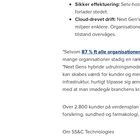
Sikker effektuering:
Selv-host
forlader stedet.
Cloud-drevet drift:
Next Gen's 
miljøer enklere. Organisatio
tilstand overvåges.
"Selvom
87 % ft alle organisatione
mange organisationer stadig en rækk
"Next Gens hybride udrulningsmodel
kan skabes værdi for kunder og med
infrastruktur, hurtigt tilpasse sig 
med at man imødegår branchens krav
Over 2.800 kunder på verdensplan kør
forsikring, sundhed og farmakolog
Om SS&C Technologies