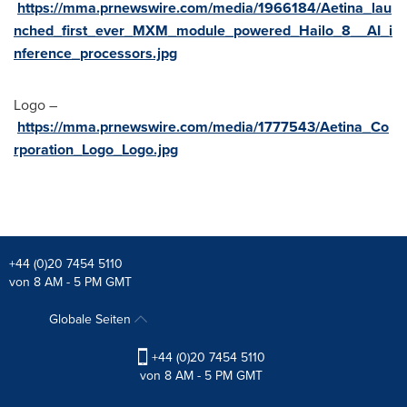
https://mma.prnewswire.com/media/1966184/Aetina_lau
nched_first_ever_MXM_module_powered_Hailo_8__AI_i
nference_processors.jpg
Logo –
https://mma.prnewswire.com/media/1777543/Aetina_Co
rporation_Logo_Logo.jpg
+44 (0)20 7454 5110
von 8 AM - 5 PM GMT
Globale Seiten
+44 (0)20 7454 5110
von 8 AM - 5 PM GMT