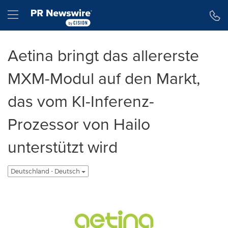
Erklärung zur Barrierefreiheit
Navigation überspringen
Hamburger menu
Aetina bringt das allererste
MXM-Modul auf den Markt,
das vom KI-Inferenz-
Prozessor von Hailo
unterstützt wird
Deutschland - Deutsch