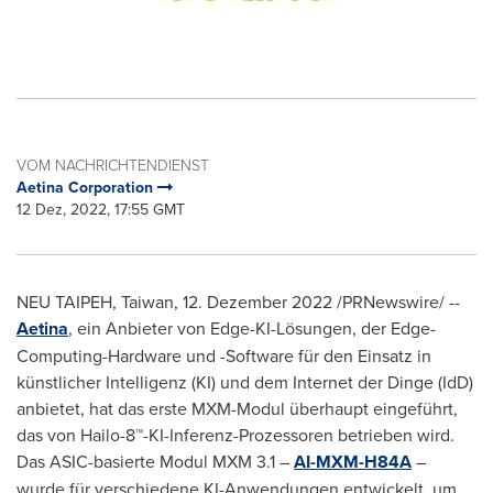
VOM NACHRICHTENDIENST
Aetina Corporation
12 Dez, 2022, 17:55 GMT
NEU TAIPEH,
Taiwan
,
12. Dezember 2022
/PRNewswire/ --
Aetina
, ein Anbieter von Edge-KI-Lösungen, der Edge-
Computing-Hardware und -Software für den Einsatz in
künstlicher Intelligenz (KI) und dem Internet der Dinge (IdD)
anbietet, hat das erste MXM-Modul überhaupt eingeführt,
das von Hailo-8™-KI-Inferenz-Prozessoren betrieben wird.
Das ASIC-basierte Modul MXM 3.1 –
AI-MXM-H84A
–
wurde für verschiedene KI-Anwendungen entwickelt, um