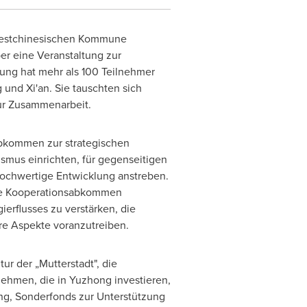
 westchinesischen Kommune
er eine Veranstaltung zur
ung hat mehr als 100 Teilnehmer
g und
Xi'an
. Sie tauschten sich
zur Zusammenarbeit.
Abkommen zur strategischen
mus einrichten, für gegenseitigen
hochwertige Entwicklung anstreben.
che Kooperationsabkommen
erflusses zu verstärken, die
re Aspekte voranzutreiben.
ur der „Mutterstadt", die
rnehmen, die in Yuzhong investieren,
ng, Sonderfonds zur Unterstützung