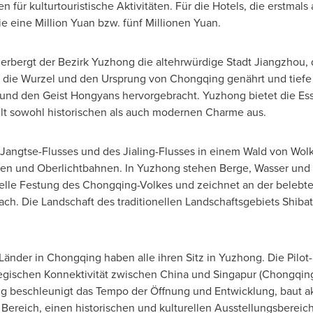
 für kulturtouristische Aktivitäten. Für die Hotels, die erstmals
e eine Million Yuan bzw. fünf Millionen Yuan.
rbergt der Bezirk Yuzhong die altehrwürdige Stadt Jiangzhou,
t die Wurzel und den Ursprung von
Chongqing
genährt und tiefe
 und den Geist Hongyans hervorgebracht. Yuzhong bietet die Es
lt sowohl historischen als auch modernen Charme aus.
Jangtse-Flusses und des Jialing-Flusses in einem Wald von Wolk
n und Oberlichtbahnen. In Yuzhong stehen Berge, Wasser und 
rituelle Festung des Chongqing-Volkes und zeichnet an der bele
ch. Die Landschaft des traditionellen Landschaftsgebiets Shibati
Länder in
Chongqing
haben alle ihren Sitz in Yuzhong. Die Pilo
tegischen Konnektivität zwischen
China
und Singapur (
Chongqin
g beschleunigt das Tempo der Öffnung und Entwicklung, baut ak
Bereich, einen historischen und kulturellen Ausstellungsbereich