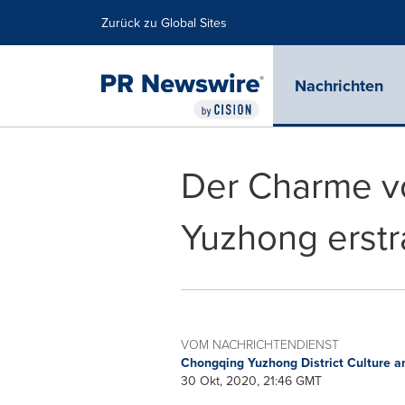
Erklärung zur Barrierefreiheit
Navigation überspringen
Zurück zu Global Sites
Nachrichten
Der Charme v
Yuzhong erstra
VOM NACHRICHTENDIENST
Chongqing Yuzhong District Culture
30 Okt, 2020, 21:46 GMT