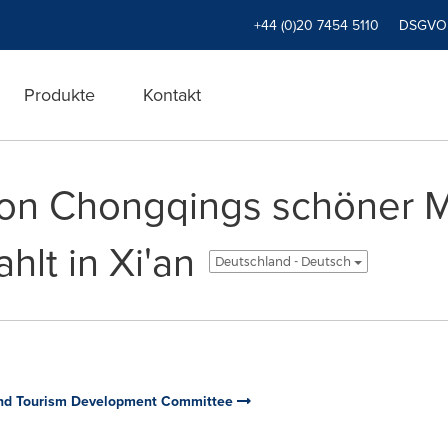
+44 (0)20 7454 5110
DSGVO
Produkte
Kontakt
on Chongqings schöner M
hlt in Xi'an
Deutschland - Deutsch
 and Tourism Development Committee