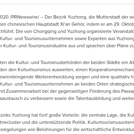
2020 /PRNewswire/ -- Der Bezirk Yuzhong, die Mutterstadt der
lten chinesischen Hauptstadt Xi'an Gehör, indem er am 29. Oktob
chführt. Die von
Chongqing
und Yuzhong organisierte Veranstalt
n Kultur- und Tourismusunternehmen sowie Experten aus Yuzhon
r Kultur- und Tourismusindustrie aus und sprachen über Pläne 
eten die Kultur- und Tourismusbehörden der beiden Städte ein 
en den Kulturtourismus ausweiten, einen Kooperationsmechanis
gewinnbringende Weiterentwicklung sorgen und eine qualitativ 
n Kultur- und Tourismusunternehmen an beiden Orten strategis
und Zusammenarbeit bei der gegenseitigen Förderung des Passagi
saustausch zu verbessern sowie die Talentausbildung und weite
irks Yuzhong hat fünf große Vorteile: die zentrale Lage, die Kult
triecluster und die unterstützende Politik. Kulturtourismusunte
egelungen wie Belohnungen für die wirtschaftliche Entwicklu