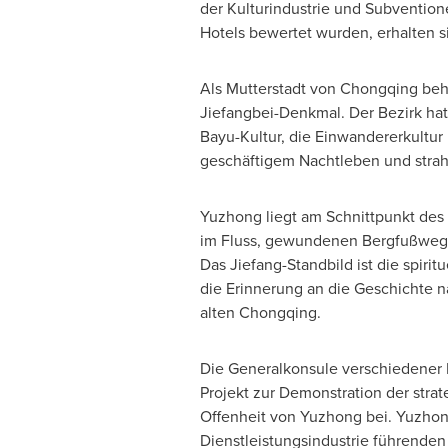
der Kulturindustrie und Subventionen
Hotels bewertet wurden, erhalten si
Als Mutterstadt von
Chongqing
behe
Jiefangbei-Denkmal. Der Bezirk ha
Bayu-Kultur, die Einwandererkultur
geschäftigem Nachtleben und strah
Yuzhong liegt am Schnittpunkt des 
im Fluss, gewundenen Bergfußwege
Das Jiefang-Standbild ist die spi
die Erinnerung an die Geschichte na
alten
Chongqing
.
Die Generalkonsule verschiedener 
Projekt zur Demonstration der stra
Offenheit von Yuzhong bei. Yuzhon
Dienstleistungsindustrie führenden 