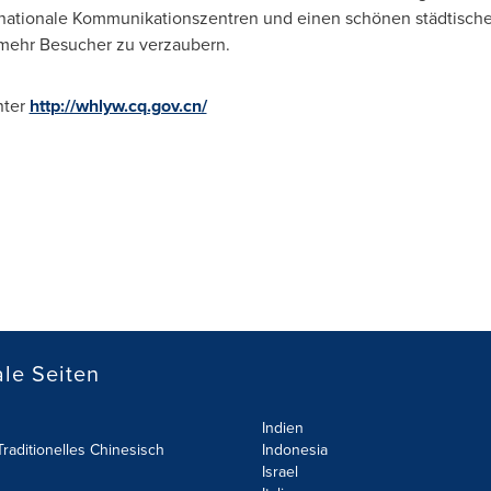
ernationale Kommunikationszentren und einen schönen städtische
mehr Besucher zu verzaubern.
nter
http://whlyw.cq.gov.cn/
le Seiten
Indien
raditionelles Chinesisch
Indonesia
Israel