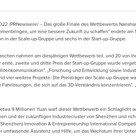
2022
/PRNewswire/ -- Das große Finale des Wettbewerbs Nanshan
menbringen, um eine bessere Zukunft zu schaffen" endete am 
n in der Scale-up-Gruppe und sechs in der Start-up-Gruppe.
anchen nahmen am diesjährigen Wettbewerb teil, und 20 von ihn
erste, zweite und dritte
Preis der Start
-up-Gruppe wurde vergeb
ellitenkommunikation", „Forschung und Entwicklung sowie Industr
und vier weitere Projekte. Die Preisträger der Scale-up-Gruppe w
Fahrlösungen, die sich auf das 3D-Verständnis konzentrieren", 
etwa 9 Millionen Yuan warf dieser Wettbewerb ein Schlaglicht a
hen und der zukünftigen Industriecluster von
Shenzhen
und rich
(
Shenzhen
) Innovation & Entrepreneurship International Compe
r umfassende Assistenz und Hilfe, um das Wachstum ihrer Unte