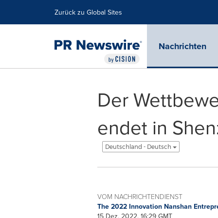
Erklärung zur Barrierefreiheit
Navigation überspringen
Zurück zu Global Sites
Nachrichten
Der Wettbewe
endet in Shen
Deutschland - Deutsch
VOM NACHRICHTENDIENST
The 2022 Innovation Nanshan Entrepr
15 Dez, 2022, 16:29 GMT