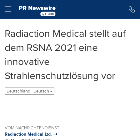
Erklärung zur Barrierefreiheit
Navigation überspringen
Hamburger menu
Radiaction Medical stellt auf
dem RSNA 2021 eine
innovative
Strahlenschutzlösung vor
Deutschland - Deutsch
VOM NACHRICHTENDIENST
Radiaction Medical Ltd.