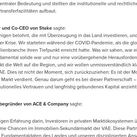
traler Bedeutung und stellten die institutionelle und rechtliche 
ransferfazilitäten aufbaut.
 und Co-CEO von Stake
sagte:
gen belohnt, die mit Überzeugung in das Land investieren, und
iner Krise. Wir starteten während der COVID-Pandemie, als die g
enbranche ihren Tiefpunkt erreicht hatte. Was wir sahen, war e
mental solide war und nur eine vorübergehende Herausforderu
kt die Welt auf die Region, und wir wollen unmissverständlich kl
AE. Dies ist nicht der Moment, sich zurückzuziehen: Es ist der Mo
r Markt verdient. Genau darum geht es bei dieser Partnerschaft –
tutionelles Vertrauen und langfristig gebundenes Kapital anzieht.
itbegründer von ACE & Company
sagte:
igen Erfahrung darin, Investoren in privaten Marktökosystemen
orme Chancen im Immobilien-Sekundärmarkt der VAE. Diese Partn
 Fundamentaldaten des Landes und unseren disziplinierten Ansat