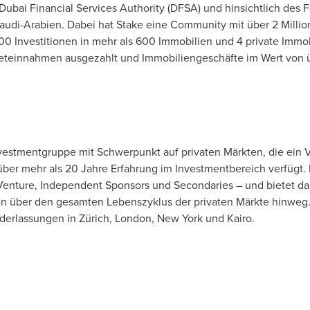
Dubai Financial Services Authority (DFSA) und hinsichtlich des F
Saudi-Arabien. Dabei hat Stake eine Community mit über 2 Millio
 Investitionen in mehr als 600 Immobilien und 4 private Immob
eteinnahmen ausgezahlt und Immobiliengeschäfte im Wert von üb
vestmentgruppe mit Schwerpunkt auf privaten Märkten, die ein 
 über mehr als 20 Jahre Erfahrung im Investmentbereich verfügt.
enture, Independent Sponsors und Secondaries – und bietet dam
en über den gesamten Lebenszyklus der privaten Märkte hinwe
ederlassungen in Zürich, London, New York und Kairo.