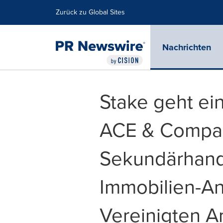
Erklärung zur Barrierefreiheit
Navigation überspringen
Zurück zu Global Sites
Nachrichten
Stake geht ein
ACE & Compan
Sekundärhande
Immobilien-An
Vereinigten A