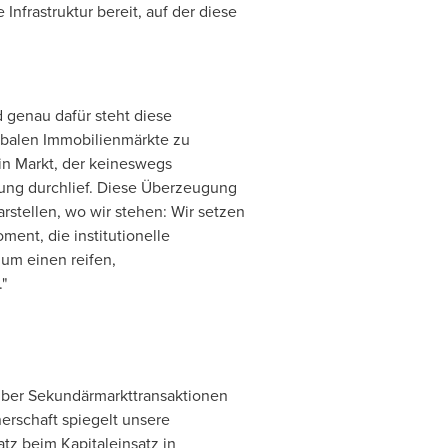
Infrastruktur bereit, auf der diese
 genau dafür steht diese
lobalen Immobilienmärkte zu
in Markt, der keineswegs
ng durchlief. Diese Überzeugung
arstellen, wo wir stehen: Wir setzen
ment, die institutionelle
 um einen reifen,
"
 über Sekundärmarkttransaktionen
erschaft spiegelt unsere
z beim Kapitaleinsatz in