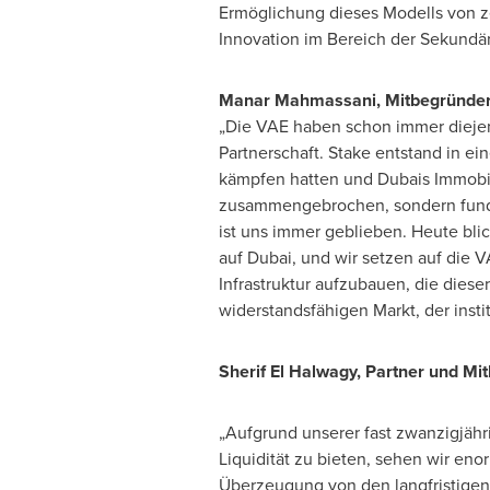
Ermöglichung dieses Modells von zen
Innovation im Bereich der Sekundärt
Manar Mahmassani, Mitbegründer
„Die VAE haben schon immer diejeni
Partnerschaft. Stake entstand in e
kämpfen hatten und Dubais Immobili
zusammengebrochen, sondern funda
ist uns immer geblieben. Heute blic
auf Dubai, und wir setzen auf die V
Infrastruktur aufzubauen, die diese
widerstandsfähigen Markt, der insti
Sherif El Halwagy
, Partner und M
„Aufgrund unserer fast zwanzigjähr
Liquidität zu bieten, sehen wir en
Überzeugung von den langfristigen