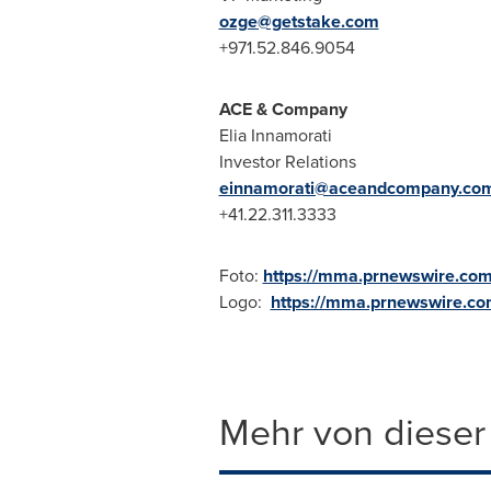
ozge@getstake.com
+971.52.846.9054
ACE & Company
Elia Innamorati
Investor Relations
einnamorati@aceandcompany.co
+41.22.311.3333
Foto:
https://mma.prnewswire.c
Logo:
https://mma.prnewswire.
Mehr von dieser