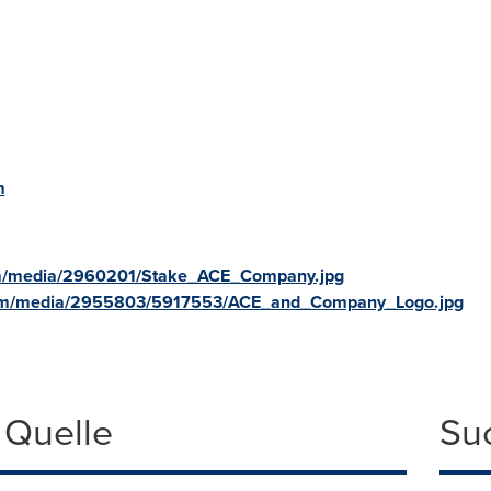
m
om/media/2960201/Stake_ACE_Company.jpg
com/media/2955803/5917553/ACE_and_Company_Logo.jpg
 Quelle
Su