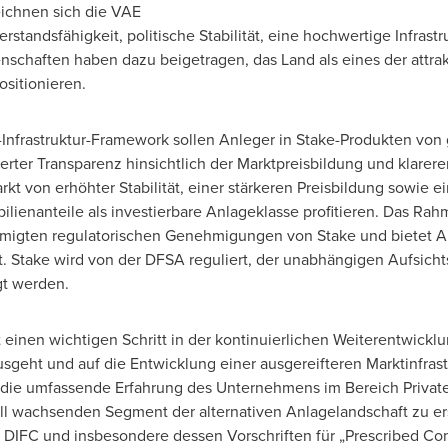
eichnen sich die VAE
rstandsfähigkeit, politische Stabilität, eine hochwertige Infras
nschaften haben dazu beigetragen, das Land als eines der attrak
ositionieren.
nfrastruktur-Framework sollen Anleger in Stake-Produkten von gr
rter Transparenz hinsichtlich der Marktpreisbildung und klareren
kt von erhöhter Stabilität, einer stärkeren Preisbildung sowie e
lienanteile als investierbare Anlageklasse profitieren. Das Ra
igten regulatorischen Genehmigungen von Stake und bietet Anl
it. Stake wird von der DFSA reguliert, der unabhängigen Aufsich
gt werden.
t einen wichtigen Schritt in der kontinuierlichen Weiterentwicklu
geht und auf die Entwicklung einer ausgereifteren Marktinfras
f die umfassende Erfahrung des Unternehmens im Bereich Privat
ll wachsenden Segment der alternativen Anlagelandschaft zu ers
 DIFC und insbesondere dessen Vorschriften für „Prescribed Co