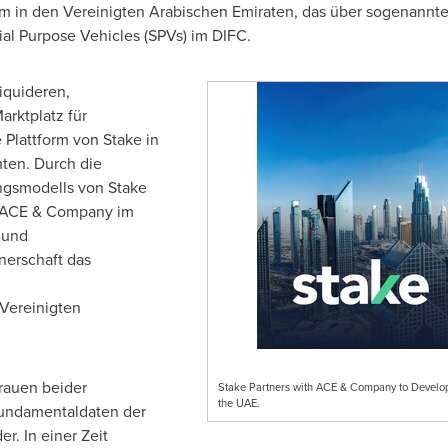
orm in den Vereinigten Arabischen Emiraten, das über sogenannt
al Purpose Vehicles (SPVs) im DIFC.
liquideren,
arktplatz für
 Plattform von Stake in
ten. Durch die
ngsmodells von Stake
n ACE & Company im
 und
nerschaft das
 Vereinigten
trauen beider
Stake Partners with ACE & Company to Develop S
the UAE.
Fundamentaldaten der
r. In einer Zeit