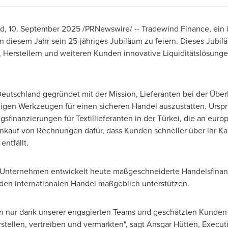
d
,
10.
September 2025
/PRNewswire/ -- Tradewind Finance, ein i
in diesem Jahr sein 25-jähriges Jubiläum zu feiern. Dieses Jubil
, Herstellern und weiteren Kunden innovative Liquiditätslösu
eutschland gegründet mit der Mission, Lieferanten bei der Übe
ötigen Werkzeugen für einen sicheren Handel auszustatten. Urs
gsfinanzierungen für Textillieferanten in der Türkei, die an euro
nkauf von Rechnungen dafür, dass Kunden schneller über ihr Ka
entfällt.
 Unternehmen entwickelt heute maßgeschneiderte Handelsfinanz
 den internationalen Handel maßgeblich unterstützen.
 nur dank unserer engagierten Teams und geschätzten Kunden m
stellen, vertreiben und vermarkten", sagt Ansgar Hütten, Execut