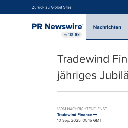
Erklärung zur Barrierefreiheit
Navigation überspringen
Zurück zu Global Sites
Nachrichten
Tradewind Fin
jähriges Jubi
VOM NACHRICHTENDIENST
Tradewind Finance
10 Sep, 2025, 05:15 GMT