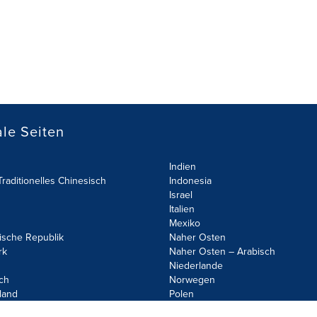
le Seiten
Indien
raditionelles Chinesisch
Indonesia
Israel
Italien
Mexiko
ische Republik
Naher Osten
rk
Naher Osten – Arabisch
Niederlande
ch
Norwegen
land
Polen