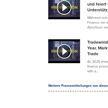
und feiert
Unterstüt
Während sich 
Finance, ein 
Abschluss sei
Tradewind
Year, Mark
Trade
As 2025 draws
finance provid
with a...
Weitere Pressemitteilungen von diese