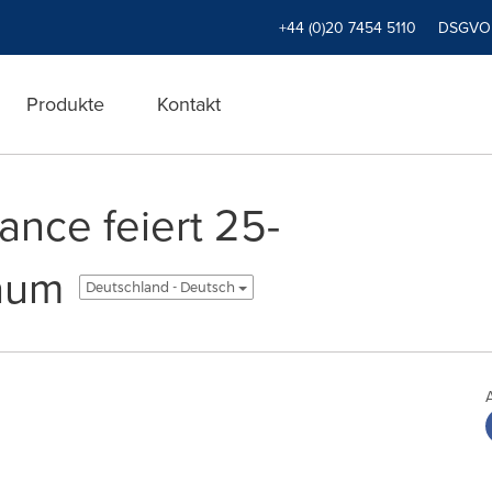
+44 (0)20 7454 5110
DSGVO
Produkte
Kontakt
ance feiert 25-
läum
Deutschland - Deutsch