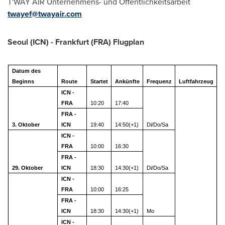
T'WAY AIR Unternehmens- und Öffentlichkeitsarbeit
twayef@twayair.com
Seoul (ICN) -
Frankfurt
(FRA) Flugplan
Datum des
Beginns
Route
Startet
Ankünfte
Frequenz
Luftfahrzeug
ICN -
FRA
10:20
17:40
FRA -
3. Oktober
ICN
19:40
14:50(+1)
Di/Do/Sa
ICN -
FRA
10:00
16:30
FRA -
29. Oktober
ICN
18:30
14:30(+1)
Di/Do/Sa
ICN -
FRA
10:00
16:25
FRA -
ICN
18:30
14:30(+1)
Mo
ICN -