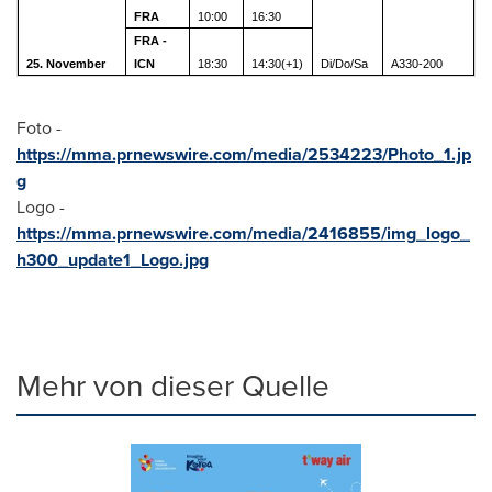
FRA
10:00
16:30
FRA -
25. November
ICN
18:30
14:30(+1)
Di/Do/Sa
A330-200
Foto -
https://mma.prnewswire.com/media/2534223/Photo_1.jp
g
Logo -
https://mma.prnewswire.com/media/2416855/img_logo_
h300_update1_Logo.jpg
Mehr von dieser Quelle