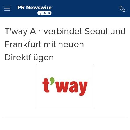
Erklärung zur Barrierefreiheit
Navigation überspringen
Hamburger menu
T'way Air verbindet Seoul und
Frankfurt mit neuen
Direktflügen