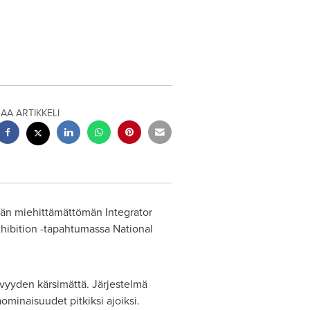
JAA ARTIKKELI
nään miehittämättömän Integrator
xhibition -tapahtumassa National
ävyyden kärsimättä. Järjestelmä
ominaisuudet pitkiksi ajoiksi.