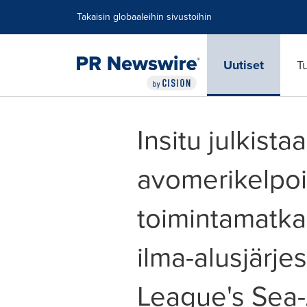
Accessibility Statement
Skip Navigation
Takaisin globaaleihin sivustoihin
Uutiset
T
Insitu julkist
avomerikelpoi
toimintamatka
ilma-alusjärj
League's Sea-