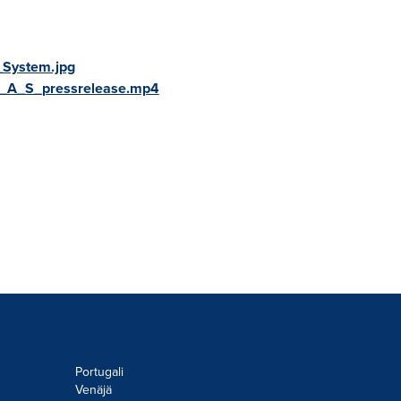
_System.jpg
S_A_S_pressrelease.mp4
Portugali
Venäjä