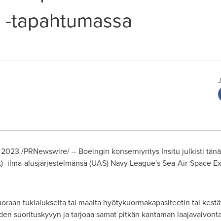
 -tapahtumassa
a 2023
/PRNewswire/ -- Boeingin konserniyritys Insitu julkisti tä
L) -ilma-alusjärjestelmänsä (UAS) Navy League's Sea-Air-Space E
oraan tukialukselta tai maalta hyötykuormakapasiteetin tai kest
iden suorituskyvyn ja tarjoaa samat pitkän kantaman laajavalvonta