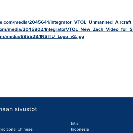
re.com/media/2045641/Integrator_VTOL_Unmanned_Aircraft
.com/media/2045802/IntegratorVTOL_New_Zach_Video_for_
com/media/685528/INSITU_Logo_v2.jpg
aan sivustot
Intia
raditional Chinese
Indonesia