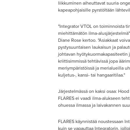
liikkuminen aiheuttavat suuria ongel
kapeapohjaisille pyrstöltään lähtevil
"Integrator VTOL on toiminnoista t
miehittämätön ilma-alusjärjestelmä",
Diane Rose
kertoo. "Asiakkaat voiva
pystysuuntaisen laukaisun ja palau
johtavan hyötykuormakapasiteetin 
kriittisimmissä tehtävissä jopa ääri
meriympäristöissä ja merialueilla u
kuljetus-, kansi- tai hangaaritilaa."
Järjestelmässä on kaksi osaa: Hood
FLARES ei vaadi ilma-alukseen tehtä
ohuessa ilmassa ja laivakannen suu
FLARES käynnistää noustessaan Int
kuin se vapauttaa Integratorin, joll