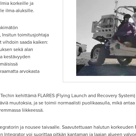
mia korkeille ja
le ilma-aluksille.
inkimätön
 Insitun toimitusjohtaja
t vihdoin saada kaiken:
tuksen sekä alan
ja kestävyyden
mmäisissä
hraamatta arvokasta
 Techin kehittämä FLARES (Flying Launch and Recovery System) ja
viä muutoksia, ja se toimii normaalisti puolikaasulla, mikä antaa
remmassa liikkeessä.
egratorin ja nousee taivaalle. Saavutettuaan halutun korkeude
oin Integrator voi suorittaa pitkän kantaman ja laajan alueen valv