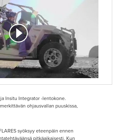
 Insitu Integrator -lentokone.
 merkittävän ohjausvallan puuskissa,
n FLARES syöksyy eteenpäin ennen
ontatehtäväänsä pitkäaikaisesti. Kun