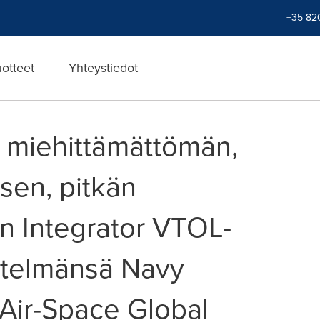
+35 82
uotteet
Yhteystiedot
aa miehittämättömän,
sen, pitkän
n Integrator VTOL-
estelmänsä Navy
Air-Space Global