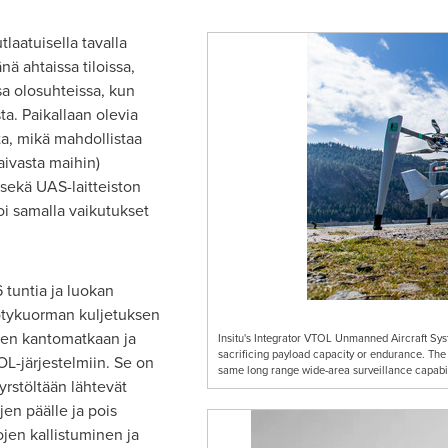
laatuisella tavalla
nä ahtaissa tiloissa,
ssa olosuhteissa, kun
a. Paikallaan olevia
ita, mikä mahdollistaa
aivasta maihin)
sekä UAS-laitteiston
i samalla vaikutukset
 tuntia ja luokan
ötykuorman kuljetuksen
sen kantomatkaan ja
Insitu's Integrator VTOL Unmanned Aircraft Sys
sacrificing payload capacity or endurance. The 
L-järjestelmiin. Se on
same long range wide-area surveillance capabil
rstöltään lähtevät
ojen päälle ja pois
jen kallistuminen ja