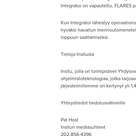
Integrator on vapautettu, FLARES pa
Kun Integrator lähestyy operaations
hyväksi havaitun merinoutomenetelm
loppuun saattamiseksi.
Tietoja Insitusta
Insitu, jolla on toimipisteet Yhdysva
ohjelmistoteknologiaa, jotka tarjoa
järjestelmillemme on kertynyt yli 1,
Yhteystiedot tiedotusvälineille
Pat Host
Insitun mediasuhteet
202-856-4396