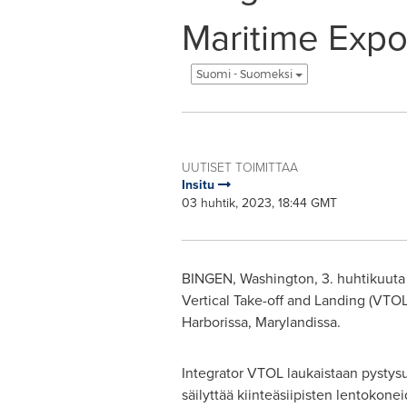
Maritime Expo
Suomi - Suomeksi
UUTISET TOIMITTAA
Insitu
03 huhtik, 2023, 18:44 GMT
BINGEN, Washington
,
3. huhtikuut
Vertical Take-off and Landing (VTO
Harborissa, Marylandissa.
Integrator VTOL laukaistaan pystysu
säilyttää kiinteäsiipisten lentokone