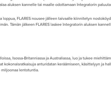
laa aluksen kannelle tai maalle odottamaan Integratorin paluuta
a loppua, FLARES nousee jälleen taivaalle kiinnitetyn nostoköyden
än. Tämän jälkeen FLARES laskee Integratorin aluksen kannelle
lloissa, Isossa-Britanniassa ja Australiassa, luo ja tukee miehittäm
vat kokonaisratkaisuja anturidatan keräämiseen, käsittelyyn ja h
4 miljoonaa lentotuntia.