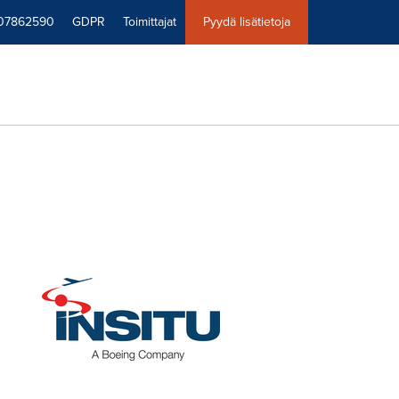
07862590
GDPR
Toimittajat
Pyydä lisätietoja