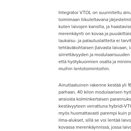
Integrator VTOL on suunniteltu ainut
toimimaan liikuteltavana järjestelmä
kuten laivojen kansilla, ja haastavi
merenkäynti on kovaa ja puuskittaist
laukaisu- ja palautuslaitteita ei tarv
tehtäväkohtaisen (laivasta laivaan, l
siirrettävyyden ja modulaarisuuden 
että hyötykuormien osalta ja minimo
muihin lentotoimintoihin.
Ainutlaatuinen rakenne kestää yli 16
parhaan, 40 kilon modulaarisen hy
ansiosta kolminkertaisen parannuk
kestävyyteen verrattuna hybridi-VTO
myös huomattavasti parempi kuin py
ilma-alukset, sillä se voi lentää laiv
kovassa merenkäynnissä, jossa laivo