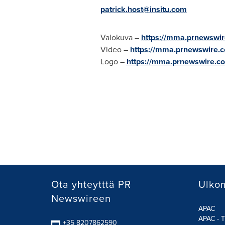
patrick.host@insitu.com
Valokuva –
https://mma.prnewswi
Video –
https://mma.prnewswire
Logo –
https://mma.prnewswire.
Ota yhteytttä PR
Ulkom
Newswireen
APAC
APAC - T
+35 8207862590