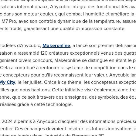
tilisateurs internationaux, Anycubic intègre des fonctionnalités 
 dans son moteur couleur, qui combat l'humidité et améliore la p
 M7 Pro, avec son contrôle dynamique de la température, assur
s froids, garantissant une qualité d'impression constante.
modèles d'Anycubic,
Makeronline
, a lancé son premier défi sais
e saison a rassemblé 120 créateurs exceptionnels venus des quat
nisent divers concours, Makeronline se distingue en étant le 
Cela a contribué à renforcer le système de compétition dans le 
 concepteurs pour qu'ils reconnaissent leur valeur. Anycubic lanc
My City
, le 1er juillet. Grâce à ce thème, les concepteurs except
villes que nous habitons. Cette initiative vise également à mettre 
ienne, que ce soit à travers des enseignes, des symboles, des é
éalisés grâce à cette technologie.
T 2024 a permis à Anycubic d'acquérir des informations précieus
ntier. Ces échanges devraient inspirer les futures innovations 
ition de leader dans l'industrie de l'impression 3D.