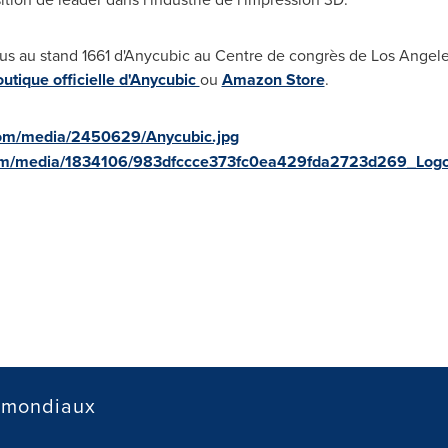
ous au stand 1661 d'Anycubic au Centre de congrès de
Los Angel
utique officielle d'Anycubic
ou
Amazon Store
.
com/media/2450629/Anycubic.jpg
com/media/1834106/983dfccce373fc0ea429fda2723d269_Logo
 mondiaux