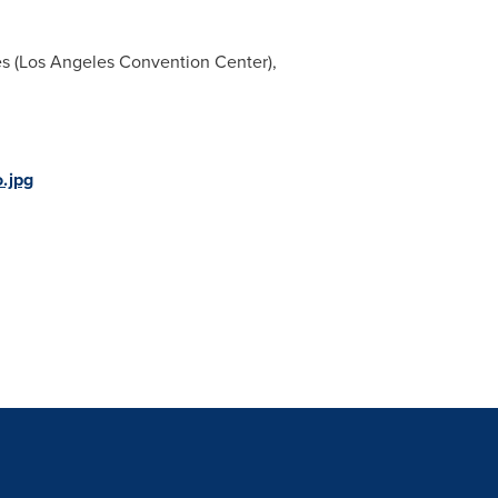
es
(
Los Angeles
Convention Center),
.jpg