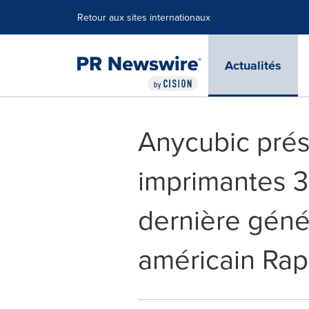
Déclaration d'accessibilité
Sauter la navigation
Retour aux sites internationaux
Actualités
Anycubic pré
imprimantes 3
dernière géné
américain Ra