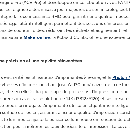
Engine Pro (ACE Pro) et développée en collaboration avec PAN
us facile grâce à des mises à jour majeures de son micrologiciel.
intègre la reconnaissance RFID pour garantir une qualité impecc
n séchage latéral intelligent permettant des sessions d'impressio
ns de couleur fluides, réduisant les déchets et augmentant l'effi
mmunautaire
Makeronline
, la Kobra 3 Combo offre une expérienc
 précision et une rapidité réinventées
enchanté les utilisateurs d'imprimantes à résine, et la
Photon 
 vitesses d'impression allant jusqu'à 130 mm/h avec de la résine 
se, elle excelle à chaque étape du processus d'impression de b
e précision avec sa résolution de
14K
(13312×5120) et ses mesures
de précision inégalé. L'imprimante utilise un algorithme intellige
a surface de l'écran, assurant ainsi une qualité d'impression con
ité lumineuse ajuste la puissance lumineuse en fonction du débi
osition pour améliorer les taux de réussite d'impression. La cuve 