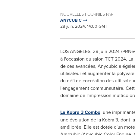
NOUVELLES FOURNIES PAR
ANYCUBIC
28 juin, 2024, 14:00 GMT
LOS ANGELES
,
28 juin 2024
/PRNew
à l'occasion du salon TCT 2024. L
de ces avancées, Anycubic a égalemen
utilisateur et augmenter la polyva
du défi de cocréation des utilisat
l'engagement communautaire. Cette i
domaine de l'impression multicolore
La Kobra 3 Combo
, une imprimante
une évolution de la Kobra 3, dont la
améliorée. Elle est dotée d'un mot
Anycubic (Anycubic Color Engine, A