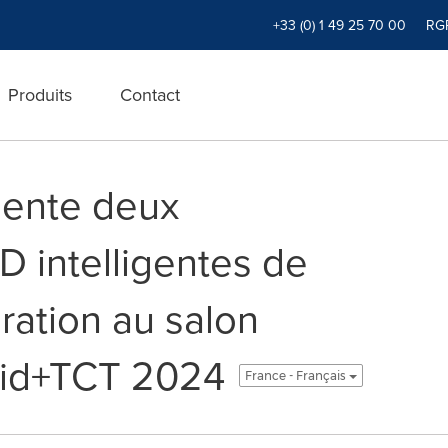
+33 (0) 1 49 25 70 00
RG
Produits
Contact
sente deux
D intelligentes de
ration au salon
pid+TCT 2024
France - Français