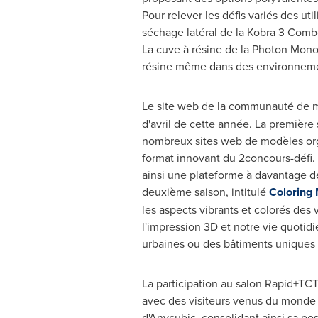
Pour relever les défis variés des u
séchage latéral de la Kobra 3 Combo
La cuve à résine de la Photon Mono
résine même dans des environnement
Le site web de la communauté de 
d'avril de cette année. La premièr
nombreux sites web de modèles orga
format innovant du 2concours-défi. 
ainsi une plateforme à davantage de
deuxième saison, intitulé
Coloring 
les aspects vibrants et colorés des 
l'impression 3D et notre vie quotid
urbaines ou des bâtiments uniques r
La participation au salon Rapid+TC
avec des visiteurs venus du monde e
d'Anycubic, consolidant ainsi sa pos