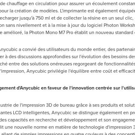
e chauffage en circulation pour assurer un écoulement constant 
s pour la création de modèles. L'imprimante est également équipé
harger jusqu'à 750 ml et de collecter la résine en un seul clic,
ation sans nivellement et à la mise à jour du logiciel Photon Wor
amélioré, la Photon Mono M7 Pro établit un nouveau standard en 
Anycubic a convié des utilisateurs du monde entier, des partena
r à des discussions approfondies sur l'évolution des besoins des 
ché entre des solutions onéreuses regorgeant de fonctionnalités 
mpression, Anycubic privilégie l'équilibre entre coût et efficaci
ement d'Anycubic en faveur de l'innovation centrée sur l'utilis
ustrie de l'impression 3D de bureau grâce à ses produits et sol
ntes LCD intelligentes, Anycubic se distingue également en p
solides capacités en recherche et développement et son engagemen
blit une nouvelle norme en matière de technologie d'impression 3
 allant de simples impressions en quatre couleurs à des concept