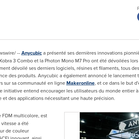
swire/ --
Anycubic
a présenté ses dernières innovations pionni
a Kobra 3 Combo et la Photon Mono M7 Pro ont été dévoilées lo
t dévoilé ses derniers logiciels, résines et filaments, tous dest
lence des produits. Anycubic a également annoncé le lancement 
eurs sur sa communauté en ligne
Makeronline
, et ce dans le but d
nitiative entend encourager les utilisateurs du monde entier à 
 et des applications nécessitant une haute précision.
 FDM multicolore, est
 vitesse a été
eur de couleur
CE) innovant, ainsi