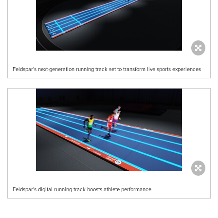
Feldspar's next-generation running track set to transform live sports experiences
Feldspar's digital running track boosts athlete performance.