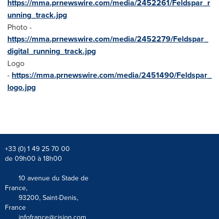
https://mma.prnewswire.com/media/2452261/Feldspar_r
unning_track.jpg
Photo -
https://mma.prnewswire.com/media/2452279/Feldspar_
digital_running_track.jpg
Logo
-
https://mma.prnewswire.com/media/2451490/Feldspar_
logo.jpg
+33 (0) 1 49 25 70 00
de 09h00 à 18h00
10 avenue du Stade de
France,
93200, Saint-Denis,
France
infofrance@cision.com