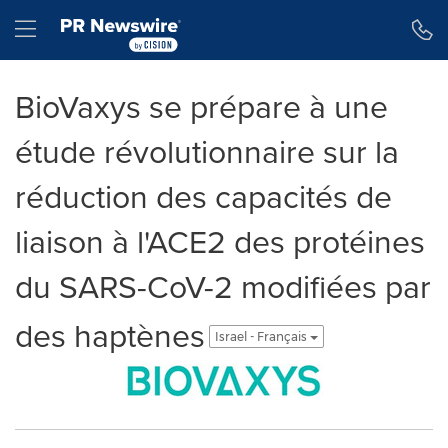
Accessibility Statement
Skip Navigation
Hamburger menu
BioVaxys se prépare à une
étude révolutionnaire sur la
réduction des capacités de
liaison à l'ACE2 des protéines
du SARS-CoV-2 modifiées par
des haptènes
Israel - Français