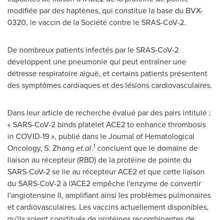
modifiée par des haptènes, qui constitue la base du BVX-
0320, le vaccin de la Société contre le SRAS-CoV-2.
De nombreux patients infectés par le SRAS-CoV-2
développent une pneumonie qui peut entraîner une
détresse respiratoire aiguë, et certains patients présentent
des symptômes cardiaques et des lésions cardiovasculaires.
Dans leur article de recherche évalué par des pairs intitulé :
« SARS-CoV-2 binds platelet ACE2 to enhance thrombosis
in COVID-19 », publié dans le Journal of Hematological
1
Oncology, S. Zhang
et.al
.
concluent que le domaine de
liaison au récepteur (RBD) de la protéine de pointe du
SARS-CoV-2 se lie au récepteur ACE2 et que cette liaison
du SARS-CoV-2 à l'ACE2 empêche l'enzyme de convertir
l'angiotensine II, amplifiant ainsi les problèmes pulmonaires
et cardiovasculaires. Les vaccins actuellement disponibles,
qu'ils soient constitués de protéines recombinantes de