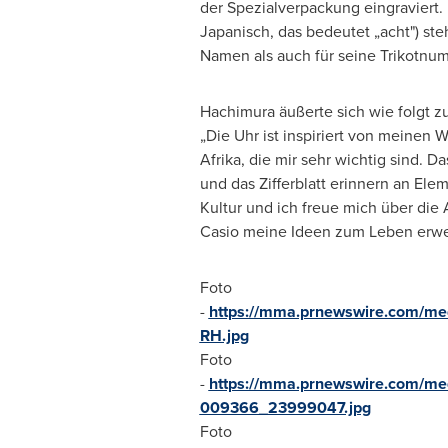
der Spezialverpackung eingraviert.
Japanisch, das bedeutet „acht") ste
Namen als auch für seine Trikotnu
Hachimura äußerte sich wie folgt 
„Die Uhr ist inspiriert von meinen 
Afrika, die mir sehr wichtig sind. 
und das Zifferblatt erinnern an El
Kultur und ich freue mich über die 
Casio meine Ideen zum Leben erwec
Foto
-
https://mma.prnewswire.com/m
RH.jpg
Foto
-
https://mma.prnewswire.com/m
009366_23999047.jpg
Foto