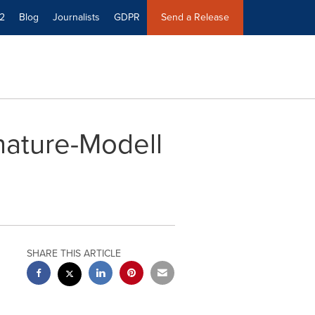
2
Blog
Journalists
GDPR
Send a Release
nature-Modell
SHARE THIS ARTICLE