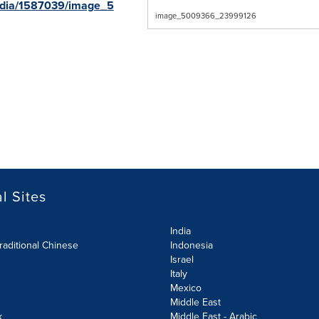
edia/1587039/image_5
image_5009366_23999126
l Sites
India
raditional Chinese
Indonesia
Israel
Italy
Mexico
Middle East
k
Middle East - Arabic