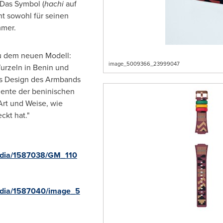
 Das Symbol (
hachi
auf
ht sowohl für seinen
mmer.
zu dem neuen Modell:
image_5009366_23999047
Wurzeln in
Benin
und
Das Design des Armbands
emente der beninischen
Art und Weise, wie
kt hat."
edia/1587038/GM_110
edia/1587040/image_5