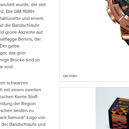
ickelt wurde, der seit
ist. Die GM-110RH
etalllünette und einem
und die Bandschlaufe
nd grüne Akzente auf,
nalflagge Benins, der
Der gelbe
ger, das grün
rmige Brücke sind so
r sind.
GM-110RH
inem schwarzen
ch mit einem zweiten
ischen Kente-Stoff-
leidung der Region
zwischen beiden zu
lack Samurai"-Logo von
, der Bandschlaufe und