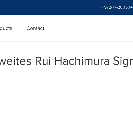
+972-77-200504
ducts
Contact
zweites Rui Hachimura Sig