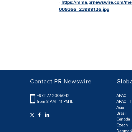
-
https://mma.prnewswire.com/m
009366_23999126.jpg
Contact PR Newswire
Globa
+972-77-2005042
APAC
from 8 AM - 11 PM IL
APAC - T
Asia
Brazil
Canada
Czech
Denmar