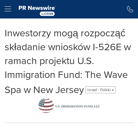
Accessibility Statement
Skip Navigation
Hamburger menu
Inwestorzy mogą rozpocząć
składanie wniosków I-526E w
ramach projektu U.S.
Immigration Fund: The Wave
Spa w New Jersey
Israel - Polski