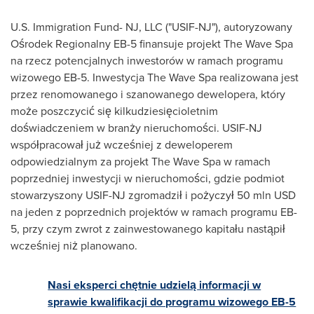
U.S. Immigration Fund- NJ, LLC ("USIF-NJ"), autoryzowany
Ośrodek Regionalny EB-5 finansuje projekt The Wave Spa
na rzecz potencjalnych inwestorów w ramach programu
wizowego EB-5. Inwestycja The Wave Spa realizowana jest
przez renomowanego i szanowanego dewelopera, który
może poszczycić się kilkudziesięcioletnim
doświadczeniem w branży nieruchomości. USIF-NJ
współpracował już wcześniej z deweloperem
odpowiedzialnym za projekt The Wave Spa w ramach
poprzedniej inwestycji w nieruchomości, gdzie podmiot
stowarzyszony USIF-NJ zgromadził i pożyczył
50 mln USD
na jeden z poprzednich projektów w ramach programu EB-
5, przy czym zwrot z zainwestowanego kapitału nastąpił
wcześniej niż planowano.
Nasi eksperci chętnie udzielą informacji w
sprawie kwalifikacji do programu wizowego EB-5