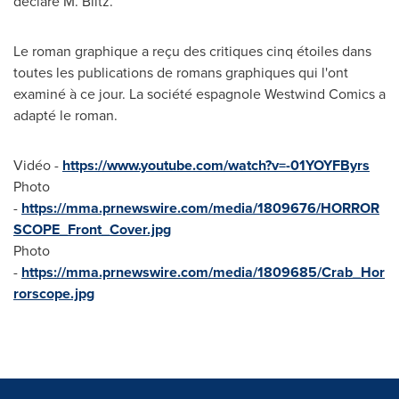
déclare M. Biltz.
Le roman graphique a reçu des critiques cinq étoiles dans
toutes les publications de romans graphiques qui l'ont
examiné à ce jour. La société espagnole Westwind Comics a
adapté le roman.
Vidéo -
https://www.youtube.com/watch?v=-01YOYFByrs
Photo
-
https://mma.prnewswire.com/media/1809676/HORROR
SCOPE_Front_Cover.jpg
Photo
-
https://mma.prnewswire.com/media/1809685/Crab_Hor
rorscope.jpg