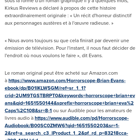
sous la forme d'un roman graphique il y a quelques mois,
Kirkus Reviews a déclaré à propos de cette histoire
extraordinairement originale : « Un récit d'horreur distinctif
aux personnages austères et à l'œuvre radieuse. »
« Nous avons toujours su que cela finirait par devenir une
émission de télévision. Pour l'instant, il nous faut décider de
l'endroit où nous voulons le faire », dit Evans.
Le roman original peut être acheté sur Amazon.com
à
https://www.amazon.com/Horrorscope-Brian-Evans-
ebook/dp/B01IKLW5GM/ref=sr_1_1?
crid=2UM9TGSTBRPT0&keywords=horrorscope+brian+ev
ans&qid=1651550144&sprefix=horrorscope+brian+eva%2
Caps%2C108&sr=8-1
ou sur Audible pour les amateurs de
livres audio à
https://www.audible.com/pd/Horrorscope-
Audiobook/B00SC0ZMW6?qid=1651550203&sr=1-
2&ref=a_search_c3_lProduct_1_2&pf_rd_p=83218cca-