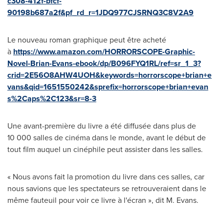
c308-412f-bfcf-
90198b687a2f&pf_rd_r=1JDQ977CJSRNQ3C8V2A9
Le nouveau roman graphique peut être acheté
à
https://www.amazon.com/HORRORSCOPE-Graphic-
Novel-Brian-Evans-ebook/dp/B096FYQ1RL/ref=sr_1_3?
crid=2E56O8AHW4UOH&keywords=horrorscope+brian+e
vans&qid=1651550242&sprefix=horrorscope+brian+evan
s%2Caps%2C123&sr=8-3
Une avant-première du livre a été diffusée dans plus de
10 000 salles de cinéma dans le monde, avant le début de
tout film auquel un cinéphile peut assister dans les salles.
« Nous avons fait la promotion du livre dans ces salles, car
nous savions que les spectateurs se retrouveraient dans le
même fauteuil pour voir ce livre à l'écran », dit M. Evans.