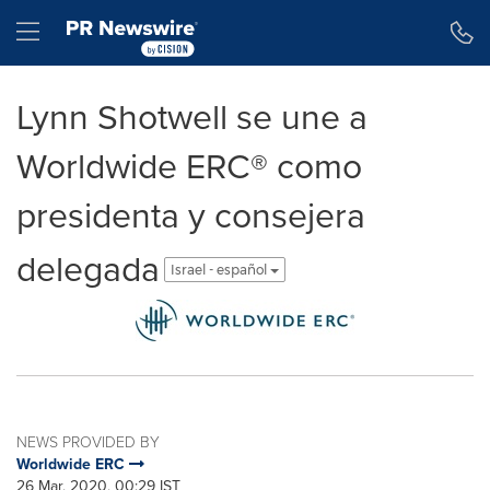
Accessibility Statement
Skip Navigation
Hamburger menu
Lynn Shotwell se une a
Worldwide ERC® como
presidenta y consejera
delegada
Israel - español
NEWS PROVIDED BY
Worldwide ERC
26 Mar, 2020, 00:29 IST