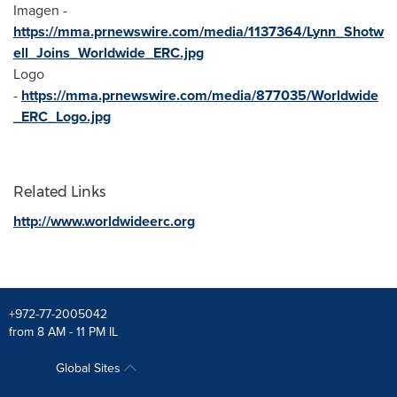
Imagen -
https://mma.prnewswire.com/media/1137364/Lynn_Shotw
ell_Joins_Worldwide_ERC.jpg
Logo
-
https://mma.prnewswire.com/media/877035/Worldwide
_ERC_Logo.jpg
Related Links
http://www.worldwideerc.org
+972-77-2005042
from 8 AM - 11 PM IL
Global Sites