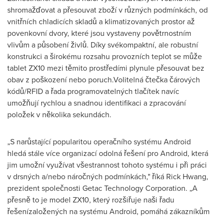
shromažďovat a přesouvat zboží v různých podmínkách, od
vnitřních chladicích skladů a klimatizovaných prostor až
povenkovní dvory, které jsou vystaveny povětrnostním
vlivům a působení živlů. Díky svékompaktní, ale robustní
konstrukci a širokému rozsahu provozních teplot se může
tablet ZX10 mezi těmito prostředími plynule přesouvat bez
obav z poškození nebo poruch.Volitelná čtečka čárových
kódů/RFID a řada programovatelných tlačítek navíc
umožňují rychlou a snadnou identifikaci a zpracování
položek v několika sekundách.
„S narůstající popularitou operačního systému Android
hledá stále více organizací odolná řešení pro Android, která
jim umožní využívat všestrannost tohoto systému i při práci
v drsných a/nebo náročných podmínkách," říká
Rick Hwang
,
prezident společnosti Getac Technology Corporation. „A
přesně to je model ZX10, který rozšiřuje naši řadu
řešenízaložených na systému Android, pomáhá zákazníkům