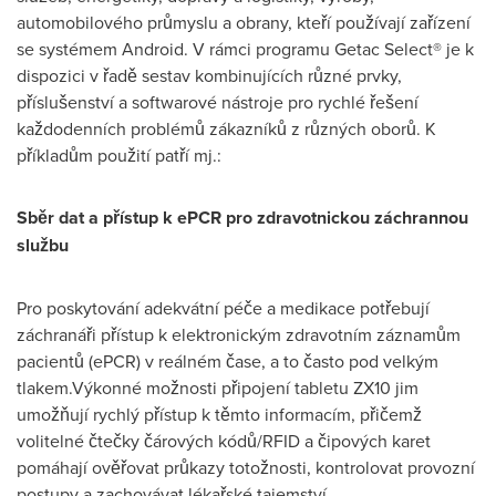
automobilového průmyslu a obrany, kteří používají zařízení
se systémem Android. V rámci programu Getac Select® je k
dispozici v řadě sestav kombinujících různé prvky,
příslušenství a softwarové nástroje pro rychlé řešení
každodenních problémů zákazníků z různých oborů. K
příkladům použití patří mj.:
Sběr dat a přístup k ePCR pro zdravotnickou záchrannou
službu
Pro poskytování adekvátní péče a medikace potřebují
záchranáři přístup k elektronickým zdravotním záznamům
pacientů (ePCR) v reálném čase, a to často pod velkým
tlakem.Výkonné možnosti připojení tabletu ZX10 jim
umožňují rychlý přístup k těmto informacím, přičemž
volitelné čtečky čárových kódů/RFID a čipových karet
pomáhají ověřovat průkazy totožnosti, kontrolovat provozní
postupy a zachovávat lékařské tajemství.