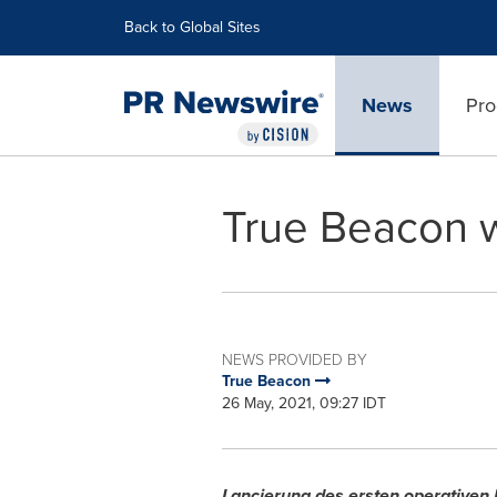
Accessibility Statement
Skip Navigation
Back to Global Sites
News
Pro
True Beacon w
NEWS PROVIDED BY
True Beacon
26 May, 2021, 09:27 IDT
Lancierung des ersten operativen H