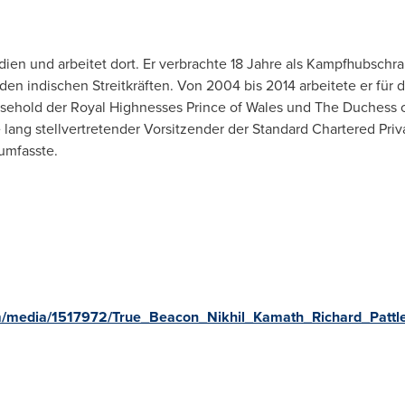
dien und arbeitet dort. Er verbrachte 18 Jahre als Kampfhubschrau
en indischen Streitkräften. Von 2004 bis 2014 arbeitete er für di
usehold der Royal Highnesses Prince of Wales und The Duchess 
lang stellvertretender Vorsitzender der Standard Chartered Priv
umfasste.
m/media/1517972/True_Beacon_Nikhil_Kamath_Richard_Pattle