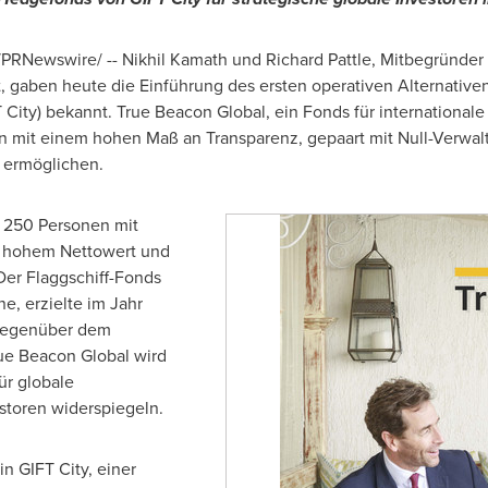
/PRNewswire/ --
Nikhil Kamath
und
Richard Pattle
, Mitbegründer
gaben heute die Einführung des ersten operativen Alternativen 
T City) bekannt. True Beacon Global, ein Fonds für internationale
n mit einem hohen Maß an Transparenz, gepaart mit Null-Verwa
 ermöglichen.
r 250 Personen mit
 hohem Nettowert und
 Der Flaggschiff-Fonds
, erzielte im Jahr
gegenüber dem
ue Beacon Global wird
ür globale
estoren widerspiegeln.
in GIFT City, einer