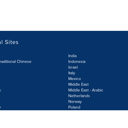
l Sites
India
raditional Chinese
Indonesia
Israel
Italy
Mexico
Middle East
k
Middle East - Arabic
Netherlands
Norway
y
Poland