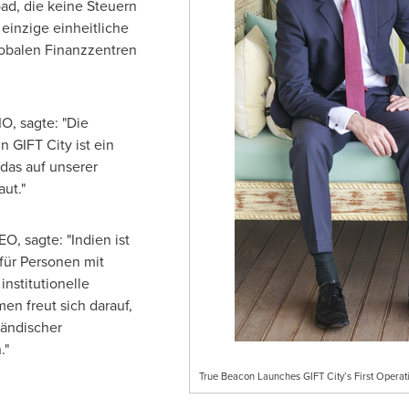
d, die keine Steuern
 einzige einheitliche
lobalen Finanzzentren
O, sagte: "Die
 GIFT City ist ein
das auf unserer
aut."
O, sagte: "Indien ist
 für Personen mit
stitutionelle
en freut sich darauf,
ländischer
."
True Beacon Launches GIFT City’s First Operati