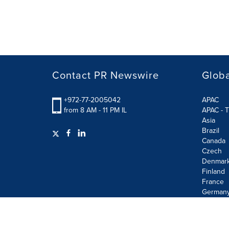
Contact PR Newswire
Globa
+972-77-2005042
APAC
from 8 AM - 11 PM IL
APAC - T
Asia
Brazil
Canada
Czech
Denmar
Finland
France
German