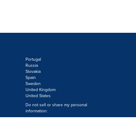
Portugal
Russia
Slovakia
Spain
Sweden
United Kingdom
United States
Do not sell or share my personal
information:
Submit via
Privacy@cision.com
Call Privacy toll-free: 877-297-8921