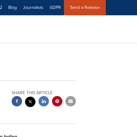
2
Blog
Journalists
GDPR
Send a Release
SHARE THIS ARTICLE
n Indien