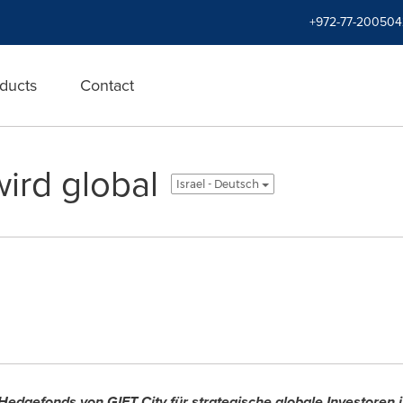
+972-77-200504
ducts
Contact
ird global
Israel - Deutsch
edgefonds von GIFT City für strategische globale Investoren i