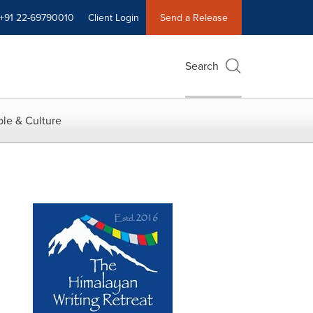
+91 22-69790010
Client Login
Send a Release
Search
le & Culture