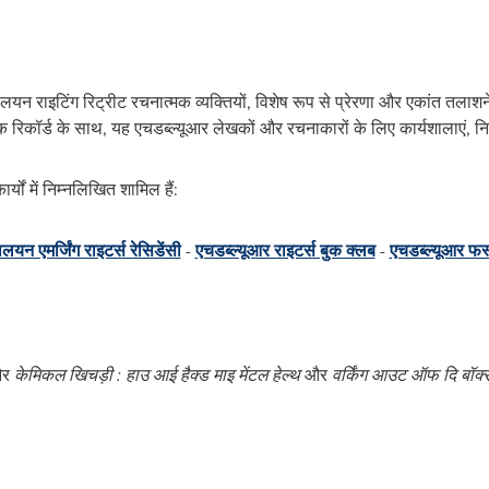
न राइटिंग रिट्रीट रचनात्मक व्‍यक्तियों, विशेष रूप से प्रेरणा और एकांत तला
ट्रैक रिकॉर्ड के साथ, यह एचडब्ल्यूआर लेखकों और रचनाकारों के लिए कार्यशालाएं
यों में निम्नलिखित शामिल हैं:
ालयन एमर्जिंग राइटर्स रेसिडेंसी
-
एचडब्ल्यूआर राइटर्स बुक क्‍लब
-
एचडब्ल्यूआर फर्स
और
केमिकल खि‍चड़ी : हाउ आई हैक्‍ड माइ मेंटल हेल्‍थ
और
वर्किंग आउट ऑफ दि‍ बॉक्