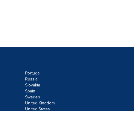
Portugal
Russia
Slovakia
Spain
Sweden
United Kingdom
United States
Do not sell or share my personal
information:
Submit via
Privacy@cision.com