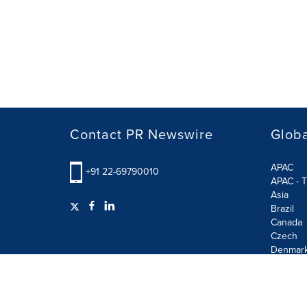
Contact PR Newswire
Globa
APAC
+91 22-69790010
APAC - T
Asia
Brazil
Canada
Czech
Denmar
Finland
France
German