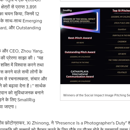
षेत्रों से प्राप्त 3,891
यों का चयन किया, जिनमें 12
 के साथ-साथ Emerging
ard, और Outstanding
ापक और CEO,
Zhou Yang
,
 की प्रेरणा साझा की। "यह
 शक्ति में विश्वास करने तथा
ास करने वाले सभी लोगों के
्यम से रचनात्मकता, संचार और
को बढ़ावा देना है।" सार्थक
प्रदान को सुविधाजनक बनाने
Winners of the Social Impact Image Pitching S
ड़ने के लिए SmallRig
या जाएगा।
न्यजीव फ़ोटोग्राफर, Xi Zhinong, ने "Presence Is a Photographer's Duty" श
प्रकृति की सच्चाई को कैप्चर करने के लिए मौके पर मौजूद होने के महत्वपूर्ण महत्व क