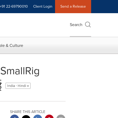
+91 22-69790010
Client Login
Send a Release
Search
le & Culture
ले SmallRig
ई
India - Hindi
SHARE THIS ARTICLE