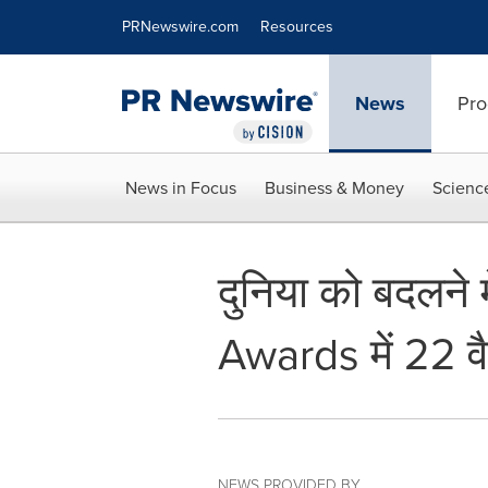
Accessibility Statement
Skip Navigation
PRNewswire.com
Resources
News
Pro
News in Focus
Business & Money
Scienc
दुनिया को बदलने म
Awards में 22 व
NEWS PROVIDED BY