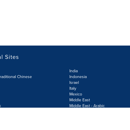
l Sites
India
raditional Chinese
Indonesia
Israel
Italy
Mexico
Middle East
k
Middle East - Arabic
Netherlands
Norway
y
Poland