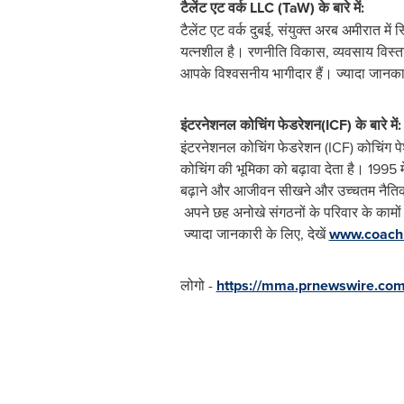
टैलेंट
एट
वर्क
LLC (TaW)
के
बारे
में
:
टैलेंट एट वर्क दुबई, संयुक्त अरब अमीरात म
यत्नशील है। रणनीति विकास, व्यवसाय विस्त
आपके विश्वसनीय भागीदार हैं। ज्यादा जानकार
इंटरनेशनल
कोचिंग
फेडरेशन
(ICF)
के
बारे
में
:
इंटरनेशनल कोचिंग फेडरेशन (ICF) कोचिंग पेशे
कोचिंग की भूमिका को बढ़ावा देता है। 1995 म
बढ़ाने और आजीवन सीखने और उच्चतम नैतिक मान
अपने छह अनोखे संगठनों के परिवार के कामों क
ज्यादा जानकारी के लिए, देखें
www.coachi
लोगो -
https://mma.prnewswire.co