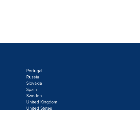
Portugal
Russia
Slovakia
Spain
Sweden
United Kingdom
United States
Do not sell or share my personal
information:
Submit via
Privacy@cision.com
Call Privacy toll-free: 877-297-8921