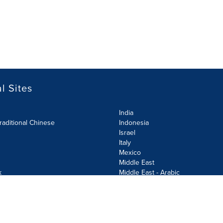
l Sites
India
raditional Chinese
Indonesia
Israel
Italy
Mexico
Middle East
k
Middle East - Arabic
Netherlands
Norway
y
Poland