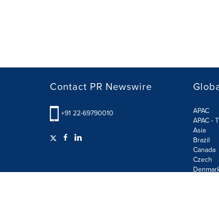
Contact PR Newswire
Globa
APAC
+91 22-69790010
APAC - T
Asia
Brazil
Canada
Czech
Denmar
Finland
France
German