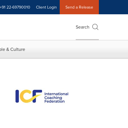
+91 22-69790010
Client Login
Send a Release
Search
le & Culture