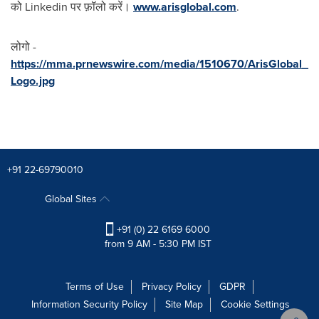
को Linkedin पर फ़ॉलो करें।
www.arisglobal.com
.
लोगो -
https://mma.prnewswire.com/media/1510670/ArisGlobal_
Logo.jpg
+91 22-69790010
Global Sites
+91 (0) 22 6169 6000
from 9 AM - 5:30 PM IST
Terms of Use
Privacy Policy
GDPR
Information Security Policy
Site Map
Cookie Settings