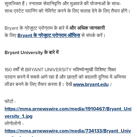
सुसज्जित हैं। स्नातक सेवानिवृत्ति और मुआवजे की योजनाओं के साथ-
साथ एस्‍टेट प्‍लान‍िंग को नेविगेट करने के लिए सलाह देने के लिए तैयार होंगे।
Bryant के ग्रेजुएट प्रोग्राम के बारे में
और
अधिक
जानकारी
के ल‍िए
Bryant के ग्रेजुएट प्रोग्राम ऑफ‍िस
से संपर्क करें।
Bryant University
के
बारे
में
160 वर्षों से BRYANT UNIVERSITY भविष्‍याेन्‍मुखी विशिष्‍ट शिक्षा
प्रदान करने में सबसे आगे रहा है और छात्रों को बदलती दुनिया में अभिनव
लीडर बनने के लिए तैयार करता है। देखें
www.bryant.edu
।
फोटो -
https://mma.prnewswire.com/media/1910467/Bryant_Uni
versity_1.jpg
लोगोलोगो -
https://mma.prnewswire.com/media/734133/Bryant_Univ