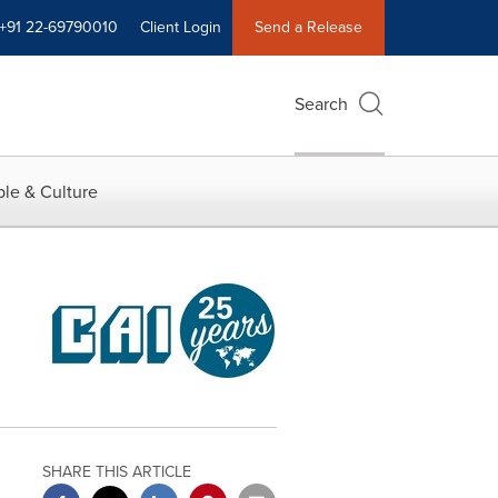
+91 22-69790010
Client Login
Send a Release
Search
le & Culture
SHARE THIS ARTICLE