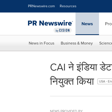
Accessibility Statement
Skip Navigation
PRNewswire.com
Resources
News
Pro
News in Focus
Business & Money
Scienc
CAI ने इंडिया डेट
नियुक्त किया
USA - En
NEWS PROVIDED BY