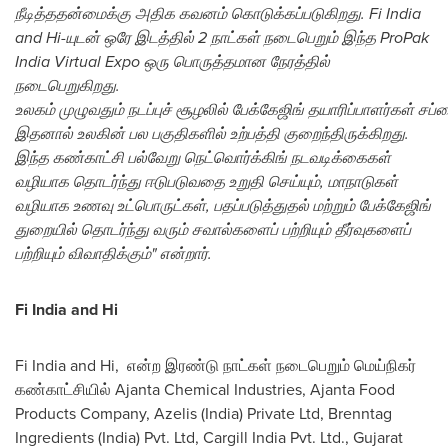
நீடித்ததன்மைக்கு அதிக கவனம் கொடுக்கப்படுகிறது. Fi India
and Hi-யுடன் ஒரே இடத்தில் 2 நாட்கள் நடைபெறும் இந்த ProPak
India Virtual Expo ஒரு பொருத்தமான நேரத்தில்
நடைபெறுகிறது.
உலகம்
முழுவதும்
நடப்புச்
சூழலில்
பேக்கேஜிங்
தயாரிப்பாளர்கள்
சப்
இதனால்
உலகின்
பல
பகுதிகளில்
உற்பத்தி
குறைந்திருக்கிறது
.
இந்த கண்காட்சி பல்வேறு நெட்வொர்க்கிங் நடவடிக்கைகள்
வழியாக தொடர்ந்து ஈடுபடுவதை உறுதி செய்யும், மாநாடுகள்
வழியாக உணவு உட்பொருட்கள், பதப்படுத்துதல் மற்றும் பேக்கேஜிங்
துறையில் தொடர்ந்து வரும் சவால்களைப் பற்றியும் தீர்வுகளைப்
பற்றியும் விவாதிக்கும்" என்றார்.
Fi India and Hi
Fi India and Hi, என்ற இரண்டு நாட்கள் நடைபெறும் மெய்நிகர்
கண்காட்சியில் Ajanta Chemical Industries, Ajanta Food
Products Company, Azelis (
India
) Private Ltd, Brenntag
Ingredients (
India
) Pvt. Ltd, Cargill India Pvt. Ltd., Gujarat