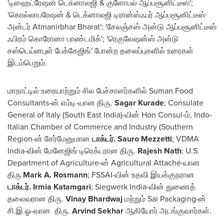
'டிஹைட்ரேஷன் டெக்னாலஜி & குளோபல் ஆப்பசூனிட்டீஸ்';
'கொல்லாபரேஷன் & டெக்னாலஜி டிரான்ஸ்ஃபர் ஆப்பசூனிட்டீஸ்
அன்டர் Atmanirbhar Bharat'; 'சேலஞ்சஸ் அன்டு ஆப்பசூனிட்டீஸ்
ஃபிரம் கொரோனா பாண்டமிக்'; 'ரெகுலேஷன்ஸ் அன்டு
சஸ்டெய்னபுள் பேக்கேஜிங்' போன்ற தலைப்புகளில் உரைகள்
இடம்பெறும்.
மாநாட்டில் உரையாற்றும் சில பேச்சாளர்களில் Suman Food
Consultants-ன் எம்டி-யான திரு.
Sagar Kurade
; Consulate
General of
Italy
(
South East India
)-யின் Hon Consul-ம், Indo-
Italian Chamber of Commerce and Industry (Southern
Region-ன் சேர்மேனுமான
டாக்டர்.
Sauro Mezzetti
; VDMA
India-வின் மேனேஜிங் டிரெக்டரான திரு.
Rajesh Nath
; U.S.
Department of Agriculture-ன் Agricultural Attaché-யான
திரு
Mark A. Rosmann
; FSSAI-யின் உதவி இயக்குநரான
டாக்டர். Irmia Katamgari
; Siegwerk India-வின் துணைத்
தலைவரான திரு.
Vinay Bhardwaj
மற்றும் Sai Packaging-ன்
சி.இ.ஓ-வான திரு.
Arvind Sekhar
ஆகியோர் அடங்குவார்கள்.