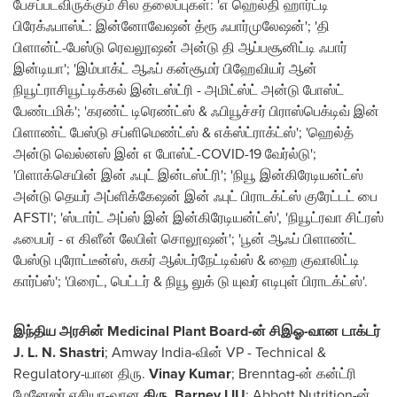
பேசப்படவிருக்கும் சில தலைப்புகள்: 'எ ஹெல்தி ஹார்ட்டி
பிரேக்ஃபாஸ்ட்: இன்னோவேஷன் த்ரூ ஃபார்முலேஷன்'; 'தி
பிளான்ட்-பேஸ்டு ரெவலூஷன் அன்டு தி ஆப்பசூனிட்டி ஃபார்
இன்டியா'; 'இம்பாக்ட் ஆஃப் கன்சூமர் பிஹேவியர் ஆன்
நியூட்ராசியூட்டிக்கல் இன்டஸ்ட்ரி - அமிட்ஸ்ட் அன்டு போஸ்ட்
பேண்டமிக்'; 'கரண்ட் டிரெண்ட்ஸ் & ஃபியூச்சர் பிராஸ்பெக்டிவ் இன்
பிளாண்ட் பேஸ்டு சப்ளிமெண்ட்ஸ் & எக்ஸ்ட்ராக்ட்ஸ்'; 'ஹெல்த்
அன்டு வெல்னஸ் இன் எ போஸ்ட்-COVID-19 வேர்ல்டு';
'பிளாக்செயின் இன் ஃபுட் இன்டஸ்ட்ரி'; 'நியூ இன்கிரேடியன்ட்ஸ்
அன்டு தெயர் அப்ளிக்கேஷன் இன் ஃபுட் பிராடக்ட்ஸ் குரேட்டட் பை
AFSTI'; 'ஸ்டார்ட் அப்ஸ் இன் இன்கிரேடியன்ட்ஸ்', 'நியூட்ரவா சிட்ரஸ்
ஃபைபர் - எ கிளீன் லேபிள் சொலூஷன்'; 'பூன் ஆஃப் பிளாண்ட்
பேஸ்டு புரோட்டீன்ஸ், சுகர் ஆல்டர்நேட்டிவ்ஸ் & ஹை குவாலிட்டி
கார்ப்ஸ்'; 'பிரைட், பெட்டர் & நியூ லுக் டு யுவர் எடிபுள் பிராடக்ட்ஸ்'.
இந்திய அரசின் Medicinal Plant Board-ன் சிஇஓ-வான டாக்டர்
J. L. N. Shastri
; Amway India-வின் VP - Technical &
Regulatory-யான திரு.
Vinay Kumar
; Brenntag-ன் கன்ட்ரி
மேனேஜர் ஏசியா-வான
திரு. Barney LIU
; Abbott Nutrition-ன்