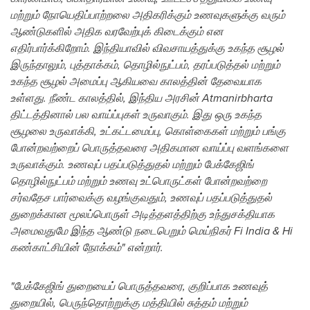
மற்றும் நோயெதிப்பாற்றலை அதிகரிக்கும் உணவுகளுக்கு வரும்
ஆண்டுகளில் அதிக வரவேற்புக் கிடைக்கும் என
எதிர்பார்க்கிறோம். இந்தியாவில் விவசாயத்துக்கு உகந்த சூழல்
இருந்தாலும், புத்தாக்கம், தொழில்நுட்பம், தரப்படுத்தல் மற்றும்
உகந்த சூழல் அமைப்பு ஆகியவை காலத்தின் தேவையாக
உள்ளது. நீண்ட காலத்தில், இந்திய அரசின் Atmanirbharta
திட்டத்தினால் பல வாய்ப்புகள் உருவாகும். இது ஒரு உகந்த
சூழலை உருவாக்கி, உட்கட்டமைப்பு, கொள்கைகள் மற்றும் பங்கு
போன்றவற்றைப் பொருத்தவரை அதிகமான வாய்ப்பு வளங்களை
உருவாக்கும். உணவுப் பதப்படுத்துதல் மற்றும் பேக்கேஜிங்
தொழில்நுட்பம் மற்றும் உணவு உட்பொருட்கள் போன்றவற்றை
சர்வதேச பார்வைக்கு வழங்குவதும், உணவுப் பதப்படுத்துதல்
துறைக்கான மூலப்பொருள் அடித்தளத்திற்கு உந்துசக்தியாக
அமைவதுமே இந்த ஆண்டு நடைபெறும் மெய்நிகர் Fi India & Hi
கண்காட்சியின் நோக்கம்" என்றார்.
"பேக்கேஜிங் துறையைப் பொருத்தவரை, குறிப்பாக உணவுத்
துறையில், பெருந்தொற்றுக்கு மத்தியில் சுத்தம் மற்றும்