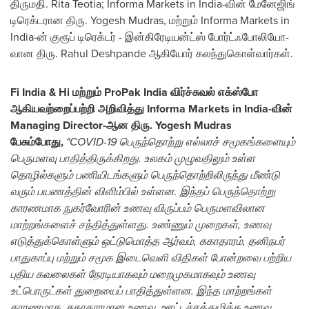
திருமதி.
Rita Teotia
; Informa Markets in
India
-வின் மேனேஜிங்
டிரெக்டரான திரு. Yogesh Mudras, மற்றும் Informa Markets in
India
-ன் குரூப் டிரெக்டர் - இன்கிரேடியன்ட்ஸ் போர்ட்ஃபோலியோ-
வான திரு.
Rahul Deshpande
ஆகியோர் கலந்துகொள்வார்கள்.
Fi India & Hi மற்றும் ProPak India விர்ச்சுவல் எக்ஸ்போ
ஆகியவற்றைப்பற்றி அறிவித்து Informa Markets in
India
-வின்
Managing Director-ஆன திரு. Yogesh Mudras
பேசும்போது,
"COVID-19 பெருந்தொற்று எல்லாச் சமூகங்களையும்
பெருமளவு பாதித்திருக்கிறது. உலகம் முழுவதிலும் உள்ள
தொழில்களும் பணியிடங்களும் பெருந்தொற்றிலிருந்து மீண்டு
வரும் பயணத்தின் விளிம்பில் உள்ளன. இந்தப் பெருந்தொற்று
காரணமாக நுகர்வோரின் உணவு விருப்பம் பெருமளவிலான
மாற்றங்களைச் சந்தித்துள்ளது. உண்ணும் முறைகள், உணவு
எடுத்துக்கொள்ளும் ஒட்டுமொத்த ஆர்வம், சுகாதாரம், தனிநபர்
பாதுகாப்பு மற்றும் சமூக இடைவெளி விதிகள் போன்றவை பற்றிய
புதிய கவலைகள் நேரடியாகவும் மறைமுகமாகவும் உணவு
உட்பொருட்கள் துறையைப் பாதித்துள்ளன. இந்த மாற்றங்கள்
காரணமாக, சுகாதாரமான உணவு, ஊட்டச்சத்துமிக்க உணவு