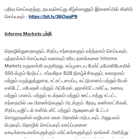
பதிவு செய்வதற்கு, தயவுசெய்து கீழ்க்காணும் இணைப்பில் கிளிக்
செய்யவும் -
https://bit.ly/36OqqP9
Informa Markets பற்றி
தொழில்துறைகளும், சிறப்பு சந்தைகளும் வர்த்தகம் செய்யவும்,
புத்தாக்கம் செய்யவும் வளரவும் உரிய தளங்களை Informa
Markets உருவாக்கி வருகிறது. எம்முடைய போர்ட்ஃபோலியோவில்
550-க்கும் மேற்பட்ட சர்வதேச B2B நிகழ்ச்சிகளும், சுகாதாரம்
மற்றும் மருந்துத்துறை, உட்கட்டமைப்பு, கட்டுமானம் மற்றும் ரியல்
எஸ்டேட், ஃபேஷன் மற்றும் அப்பேரல், ஹாஸ்பிட்டாலிட்டி, உணவு
மற்றும் பானம், மற்றும் உடல்நலம் மற்றும் ஊட்டசத்து உட்பட்ட
சந்தையில் பல பிராண்டுகளும் அடங்கும். நேரடி கண்காட்சிகள்,
சிறப்பு டிஜிட்டல் கன்டென்ட் மற்றும் ஆக்ஷனபுள் டேட்டா
சொலூஷன்ஸ் வழியாக உலக அளவில் ஈடுபடவும், அனுபவம்
பெறவும், தொழில் செய்யவும் வாய்ப்புகளை
வாடிக்கையாளர்களுக்கும் பார்ட்னர்களுக்கும் நாங்கள் அளித்து