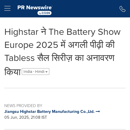
Accessibility Statement
Skip Navigation
Hamburger menu
Highstar ने The Battery Show
Europe 2025 में अगली पीढ़ी की
Tabless सैल सिरीज़ का अनावरण
किया
India - Hindi
NEWS PROVIDED BY
Jiangsu Highstar Battery Manufacturing Co.,Ltd.
05 Jun, 2025, 21:08 IST