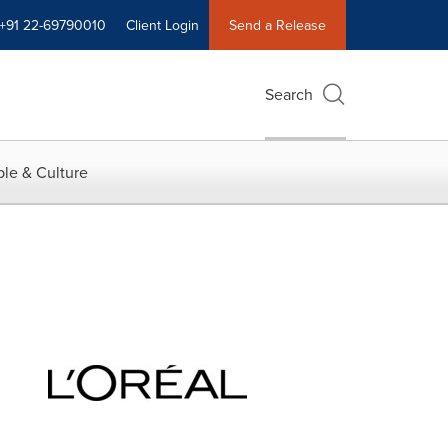
+91 22-69790010
Client Login
Send a Release
Search
le & Culture