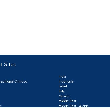
l Sites
India
raditional Chinese
Indonesia
Israel
Italy
Mexico
Middle East
k
Middle East - Arabic