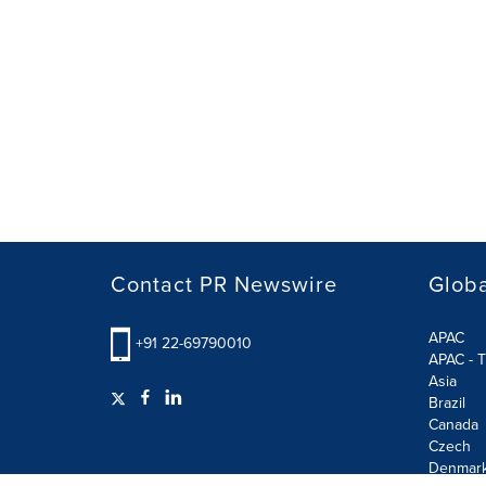
Contact PR Newswire
Globa
APAC
+91 22-69790010
APAC - T
Asia
Brazil
Canada
Czech
Denmar