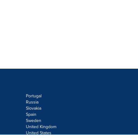
Portugal
Russia
Slovakia
Spain
Sweden
United Kingdom
United States