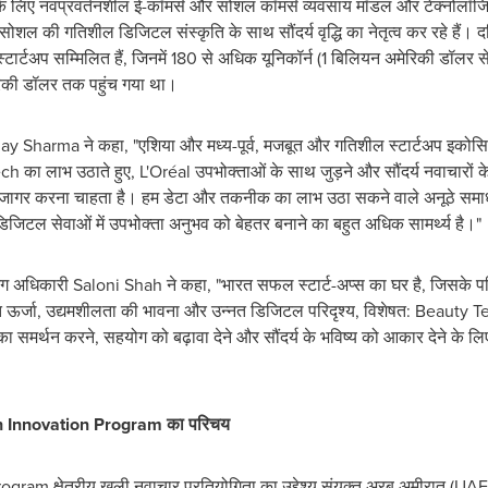
 के लिए नवप्रवर्तनशील ई-कॉमर्स और सोशल कॉमर्स व्यवसाय मॉडल और टेक्नोलॉजियो
ल की गतिशील डिजिटल संस्कृति के साथ सौंदर्य वृद्धि का नेतृत्व कर रहे हैं। दक्षि
ार्टअप सम्मिलित हैं, जिनमें 180 से अधिक यूनिकॉर्न (1 बिलियन अमेरिकी डॉलर से 
ेरिकी डॉलर तक पहुंच गया था।
ay Sharma
ने कहा, "एशिया और मध्य-पूर्व, मजबूत और गतिशील स्टार्टअप इको
h का लाभ उठाते हुए, L'Oréal उपभोक्ताओं के साथ जुड़ने और सौंदर्य नवाचारों के
गर करना चाहता है। हम डेटा और तकनीक का लाभ उठा सकने वाले अनूठे समाधानों 
िजिटल सेवाओं में उपभोक्ता अनुभव को बेहतर बनाने का बहुत अधिक सामर्थ्य है।"
िंग अधिकारी
Saloni Shah
ने कहा, "भारत सफल स्टार्ट-अप्स का घर है, जिसके 
्जा, उद्यमशीलता की भावना और उन्नत डिजिटल परिदृश्य, विशेषत: Beauty Tech में
ा समर्थन करने, सहयोग को बढ़ावा देने और सौंदर्य के भविष्य को आकार देने के 
 Innovation Program का परिचय
 क्षेत्रीय खुली नवाचार प्रतियोगिता का उद्देश्य संयुक्त अरब अमीरात (UAE)