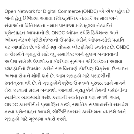
Open Network for Digital Commerce (ONDC) એ એક પહેલ છે
જેનો હેતુ ડિજિટલ અથવા ઈલેક્ટ્રોનિક નેટવર્ક પર માલ અને
સેવાઓના વિનિમયના તમામ પાસાઓ માટે ખુલ્લા નેટવર્કને
પ્રોત્સાહન આપવાનો છે. ONDC ઓપન સ્પેસિફિકેશન્સ અને
ઓપન નેટવર્ક પ્રોટોકોલ્સનો ઉપયોગ કરીને ઓપન-સોર્સ પદ્ધતિ
પર આધારિત છે, જે કોઈપણ ચોક્કસ પ્લેટફોર્મથી સ્વતંત્ર છે. ONDC
ઇ-કોમર્સને ગ્રાહકો માટે વધુ સમાવિષ્ટ અને સુલભ બનાવવાની
અપેક્ષા રાખે છે. ઉપભોક્તા કોઈપણ સુસંગત એપ્લિકેશન અથવા
પ્લેટફોર્મનો ઉપયોગ કરીને સંભવિતપણે કોઈપણ વિક્રેતા, ઉત્પાદન
અથવા સેવાને શોધી શકે છે, આમ ગ્રાહકો માટે પસંદગીની
સ્વતંત્રતા વધે છે. તે ગ્રાહકોને શ્રેષ્ઠ ઉપલબ્ધ પુરવઠા સાથે માંગને
મેચ કરવામાં સક્ષમ બનાવશે. આનાથી ગ્રાહકોને તેમની પસંદગીના
સ્થાનિક વ્યવસાયો પસંદ કરવાની સ્વતંત્રતા પણ મળશે. આમ,
ONDC કામગીરીને પ્રમાણિત કરશે, સ્થાનિક સપ્લાયર્સનો સમાવેશ
કરવા પ્રોત્સાહન આપશે, લોજિસ્ટિક્સમાં કાર્યક્ષમતા વધારશે અને
ગ્રાહકો માટે મૂલ્યમાં વધારો કરશે.