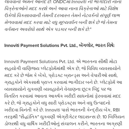
લાવવાનો અમને આનંદ છે. ONDCમાં Innoviti ની ભાગીદારી નાના
વિક્રેતાઓને મદદ કરશે અને આવા નાના વિક્રેતાઓ માટે વિશેષ
ઉકેલો વિકસાવવાની તેમની દરખાસ્ત તેમને નેટવર્કનો સંપૂર્ણ લાભ
મેળવવામાં મદદ કરવા માટે વધુ મૂલ્યવર્ધન બની શકે છે જે તેમના
વર્તમાન અવરોધો સાથે એક પડકાર બની શકે છે."
Innoviti Payment Solutions Pvt. Ltd., બેંગલોર, ભારત વિષે:
Innoviti Payment Solutions Pvt. Ltd. એ ભારતના સૌથી મોટા
સહયોગી વાણિજ્ય પ્લેટફોર્મમાંથી એક છે, જે વિવિધ વ્યવસાયોને
મદદ કરે છે જેમ કે બેંકો, પ્રોડક્ટ બ્રાન્ડ્સ અને વેપારીઓ સાથે,
ગ્રાહકોને એકસાથે પ્રાપ્ત કરવામાં ભાગીદાર બને છે. પ્લેટફોર્મ આ
વ્યવસાયોને ચુકવણી વ્યવહારોને વેચાણના છૂટક બિંદુ પર જ
વિતરિત કરવામાં આવતા આકર્ષક ખરીદી સાધનોમાં ફેરવવામાં મદદ
કરે છે, જે ગ્રાહકોને વધુ સારી પ્રોડક્ટ્સ અને વધુ ઉત્પાદનો
ખરીદવા વિનંતી કરે છે. Innoviti પાસે ભારતની કેન્દ્રીય બેંક, RBI
તરફથી "સૈદ્ધાંતિક" ચુકવણી એગ્રીગેટર લાઇસન્સ છે. 10 બિલિયન
ડોલરથી વધુ વાર્ષિક ખરીદીઓનું સંચાલન કરીને, ભારતના અગ્રણી