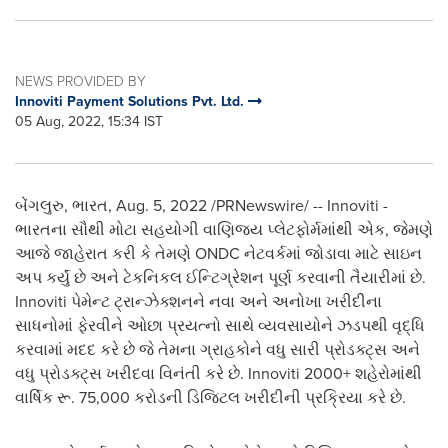
NEWS PROVIDED BY
Innoviti Payment Solutions Pvt. Ltd.
05 Aug, 2022, 15:34 IST
બેંગલુરુ, ભારત
,
Aug. 5, 2022
/PRNewswire/ -- Innoviti -
ભારતના સૌથી મોટા સહયોગી વાણિજ્ય પ્લેટફોર્મમાંથી એક, જેમણે
આજે જાહેરાત કરી કે તેમણે ONDC નેટવર્કમાં જોડાવા માટે સાઇન
અપ કર્યું છે અને ટેકનિકલ ઈન્ટિગ્રેશન પૂર્ણ કરવાની તૈયારીમાં છે.
Innoviti પેમેન્ટ ટ્રાન્ઝેક્શનને નવા અને અનોખા ખરીદીના
સાધનોમાં ફેરવીને ઓછા પ્રયત્નો સાથે વ્યવસાયોને ઝડપથી વૃદ્ધિ
કરવામાં મદદ કરે છે જે તેમના ગ્રાહકોને વધુ સારી પ્રોડક્ટ્સ અને
વધુ પ્રોડક્ટ્સ ખરીદવા વિનંતી કરે છે. Innoviti 2000+ શહેરોમાંથી
વાર્ષિક રૂ. 75,000 કરોડની ડિજિટલ ખરીદીની પ્રક્રિયા કરે છે.