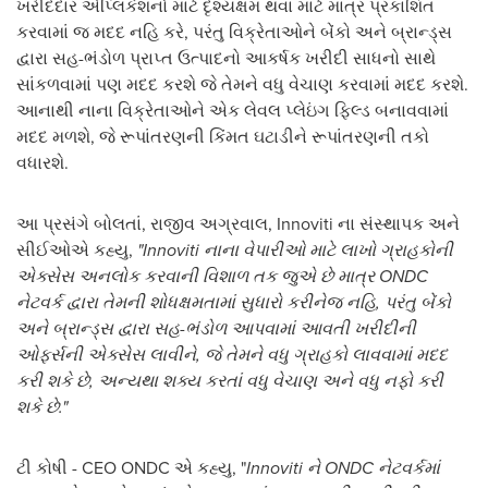
ખરીદદાર એપ્લિકેશનો માટે દૃશ્યક્ષમ થવા માટે માત્ર પ્રકાશિત
કરવામાં જ મદદ નહિ કરે, પરંતુ વિક્રેતાઓને બેંકો અને બ્રાન્ડ્સ
દ્વારા સહ-ભંડોળ પ્રાપ્ત ઉત્પાદનો આકર્ષક ખરીદી સાધનો સાથે
સાંકળવામાં પણ મદદ કરશે જે તેમને વધુ વેચાણ કરવામાં મદદ કરશે.
આનાથી નાના વિક્રેતાઓને એક લેવલ પ્લેઇંગ ફિલ્ડ બનાવવામાં
મદદ મળશે, જે રૂપાંતરણની કિંમત ઘટાડીને રૂપાંતરણની તકો
વધારશે.
આ પ્રસંગે બોલતાં, રાજીવ અગ્રવાલ, Innoviti ના સંસ્થાપક અને
સીઈઓએ કહ્યુ,
"Innoviti નાના વેપારીઓ માટે લાખો ગ્રાહકોની
એક્સેસ અનલોક કરવાની વિશાળ તક જુએ છે માત્ર ONDC
નેટવર્ક દ્વારા તેમની શોધક્ષમતામાં સુધારો કરીનેજ નહિ, પરંતુ બેંકો
અને બ્રાન્ડ્સ દ્વારા સહ-ભંડોળ આપવામાં આવતી ખરીદીની
ઓફર્સની એક્સેસ લાવીને, જે તેમને વધુ ગ્રાહકો લાવવામાં મદદ
કરી શકે છે, અન્યથા શક્ય કરતાં વધુ વેચાણ અને વધુ નફો કરી
શકે છે."
ટી કોષી - CEO ONDC એ કહ્યુ, "
Innoviti ને ONDC નેટવર્કમાં