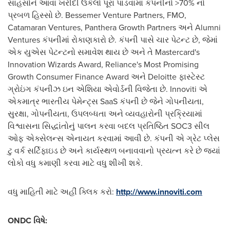
સાહસોને આવા ખરીદી ઉકેલો પૂરા પાડવામાં કંપનીનો >70% નો
પ્રબળ હિસ્સો છે. Bessemer Venture Partners, FMO,
Catamaran Ventures, Panthera Growth Partners અને Alumni
Ventures કંપનીમાં રોકાણકારો છે. કંપની પાસે ચાર પેટન્ટ છે, જેમાં
એક યુએસ પેટન્ટનો સમાવેશ થાય છે અને તે Mastercard's
Innovation Wizards Award, Reliance's Most Promising
Growth Consumer Finance Award અને Deloitte ફાસ્ટેસ્ટ
ગ્રોઇંગ કંપનીઝ ઇન એશિયા એવોર્ડની વિજેતા છે. Innoviti એ
એકમાત્ર ભારતીય પેમેન્ટ્સ SaaS કંપની છે જેને ગોપનીયતા,
સુરક્ષા, ગોપનીયતા, ઉપલબ્ધતા અને વ્યવહારોની પ્રક્રિયામાં
વિશ્વાસના સિદ્ધાંતોનું પાલન કરવા બદલ પ્રતિષ્ઠિત SOC3 સીલ
ઓફ એક્સેલન્સ એનાયત કરવામાં આવી છે. કંપની એ ગ્રેટ પ્લેસ
ટુ વર્ક સર્ટિફાઇડ છે અને કાર્યસ્થળ બનાવવાનો પ્રયત્ન કરે છે જ્યાં
લોકો વધુ કમાણી કરવા માટે વધુ શીખી શકે.
વધુ માહિતી માટે અહીં ક્લિક કરો:
http://www.innoviti.com
ONDC વિષે: