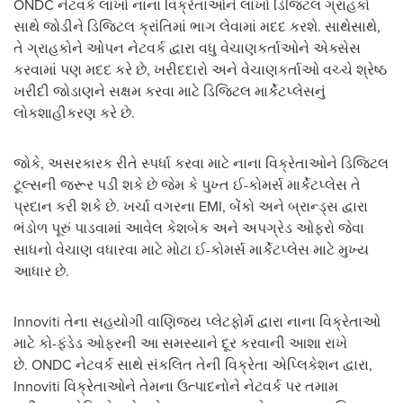
ONDC નેટવર્ક લાખો નાના વિક્રેતાઓને લાખો ડિજિટલ ગ્રાહકો
સાથે જોડીને ડિજિટલ ક્રાંતિમાં ભાગ લેવામાં મદદ કરશે. સાથેસાથે,
તે ગ્રાહકોને ઓપન નેટવર્ક દ્વારા વધુ વેચાણકર્તાઓને એક્સેસ
કરવામાં પણ મદદ કરે છે, ખરીદદારો અને વેચાણકર્તાઓ વચ્ચે શ્રેષ્ઠ
ખરીદી જોડાણને સક્ષમ કરવા માટે ડિજિટલ માર્કેટપ્લેસનું
લોકશાહીકરણ કરે છે.
જોકે, અસરકારક રીતે સ્પર્ધા કરવા માટે નાના વિક્રેતાઓને ડિજિટલ
ટૂલ્સની જરૂર પડી શકે છે જેમ કે પુખ્ત ઈ-કોમર્સ માર્કેટપ્લેસ તે
પ્રદાન કરી શકે છે. ખર્ચા વગરના EMI, બેંકો અને બ્રાન્ડ્સ દ્વારા
ભંડોળ પૂરું પાડવામાં આવેલ કેશબેક અને અપગ્રેડ ઓફરો જેવા
સાધનો વેચાણ વધારવા માટે મોટા ઈ-કોમર્સ માર્કેટપ્લેસ માટે મુખ્ય
આધાર છે.
Innoviti તેના સહયોગી વાણિજ્ય પ્લેટફોર્મ દ્વારા નાના વિક્રેતાઓ
માટે કો-ફંડેડ ઓફરની આ સમસ્યાને દૂર કરવાની આશા રાખે
છે. ONDC નેટવર્ક સાથે સંકલિત તેની વિક્રેતા એપ્લિકેશન દ્વારા,
Innoviti વિક્રેતાઓને તેમના ઉત્પાદનોને નેટવર્ક પર તમામ