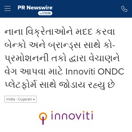
Accessibility Statement
Skip Navigation
Hamburger menu
નાના વિક્રેતાઓને મદદ કરવા
બેન્કો અને બ્રાન્ડ્સ સાથે કો-
પ્રમોશનની તકો દ્વારા વેચાણને
વેગ આપવા માટે Innoviti ONDC
પ્લેટફોર્મ સાથે જોડાય રહ્યુ છે
India - Gujarati