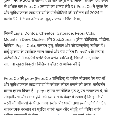
दुनिया भर के 200 से अधिक देशों और क्षेत्रों में उपभोक्ता रोजाना एक अरब
से अधिक बार PepsiCo उत्पादों का आनंद लेते हैं। PepsiCo ने पूरक पेय
और सुविधाजनक खाद्य पदार्थों के पोर्टफोलियो की बदौलत वर्ष 2024 में
करीब 92 बिलियन डॉलर का शुद्ध राजस्व अर्जित किया,
जिसमें Lay's, Doritos, Cheetos, Gatorade, Pepsi-Cola,
Mountain Dew, Quaker, और SodaStream (लेज़, डोरिटोस, चीटोस,
गेटोरेड, Pepsi-Cola, माउंटेन ड्यू, क्वेकर और सोडास्ट्रीम) शामिल हैं।
कई प्रकार के स्वादिष्ट खाद्य पदार्थ और पेय सहित PepsiCo के उत्पाद
पोर्टफोलियो में कई ऐसे प्रतिष्ठित ब्रांड शामिल हैं, जिनकी अनुमानित
सालाना खुदरा बिक्री 1 बिलियन डॉलर से अधिक की है।
PepsiCo को pep+ (PepsiCo पॉजिटिव) के जरिए जीतकर पेय पदार्थों
और सुविधाजनक खाद्य पदार्थों में ग्लोबल लीडर बनाने की तरफ मार्गदर्शन
करना हमारा विजन है। pep+ हमारा रणनीतिक एंड-टू-एंड रूपांतरण है, जो
संवहनीयता और मानव पूंजी को इस बात के केंद्र में रखता है कि हम कैसे
धरती की सीमाओं के भीतर काम करके और धरती तथा इसके लोगों के लिए
सकारात्मक बदलाव को प्रेरित करके मूल्य और संवृद्धि को निर्मित करेंगे।