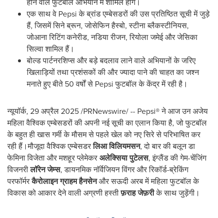
होने वाले फुटबॉल अभियान में शामिल होंगे।
एक साथ वे Pepsi के ब्रांड एम्बेसडरों की उस प्रतिष्ठित सूची में जुड़े
हैं, जिसमें सिने ब्रून, जोसेफिन हैस्बो, स्टीना ब्लैकस्टीनियस,
जोआना रिटिंग कनेरीड, नडिया रीजन, रियोला जमेई और जेसिका
सिल्वा शामिल हैं।
बोल्ड पार्टनरशिप्स और बड़े बदलाव लाने वाले अभियानों के जरिए
खिलाड़ियों तथा प्रशंसकों की और ज्यादा पाने की चाहत का जश्न
मनाते हुए बीते 50 वर्षों से Pepsi फुटबॉल के केंद्र में रही है।
न्यूयॉर्क
,
29 अप्रैल 2025
/PRNewswire/ -- Pepsi
®
ने आज उन अजेय
महिला वैश्विक एम्बेसडरों की अपनी नई सूची का एलान किया है, जो फुटबॉल
के बहुत ही खास गर्मी के मौसम से पहले खेल को नए सिरे से परिभाषित कर
रही हैं।मौजूदा वैश्विक एम्बेसडर
लिआ विलियमसन
, दो बार की बलून डा
फेमिना विजेता और मशहूर प्लेमेकर
अलेक्सिया पुटेलस
, इंग्लैंड की गेम-चेंजिंग
विजनरी
लॉरेन जेम्स
, डायनमिक नॉर्वेजियन विंगर और रिकॉर्ड-ब्रेकिंग
परफॉर्मर
कैरोलाइन ग्राहम हैनसेन
और सऊदी अरब में महिला फुटबॉल के
विकास को आकार देने वाली अग्रणी हस्ती
फ़राह जेफ़री
के साथ जुड़ेंगी।