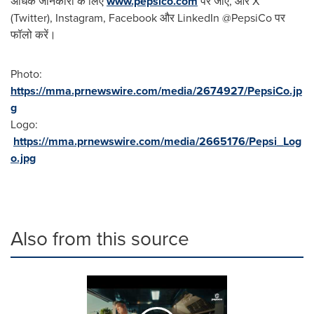
अधिक जानकारी के लिए
www.pepsico.com
पर जाएं, और X
(Twitter), Instagram, Facebook और LinkedIn @PepsiCo पर
फॉलो करें।
Photo:
https://mma.prnewswire.com/media/2674927/PepsiCo.jp
g
Logo:
https://mma.prnewswire.com/media/2665176/Pepsi_Log
o.jpg
Also from this source