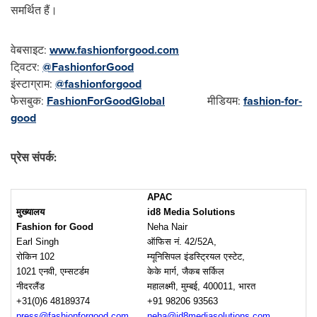
समर्थित हैं।
वेबसाइट:
www.fashionforgood.com
टि्‌वटर:
@FashionforGood
इंस्टाग्राम:
@fashionforgood
फेसबुक:
FashionForGoodGlobal
मीडियम:
fashion-for-
good
प्रेस संपर्क
:
APAC
मुख्यालय
id8 Media Solutions
Fashion for Good
Neha Nair
Earl Singh
ऑफिस नं. 42/52A,
रोकिन 102
म्यूनिसिपल इंडस्ट्रियल एस्टेट,
1021 एनवी, एम्सटर्डम
केके मार्ग, जैकब सर्किल
नीदरलैंड
महालक्ष्मी, मुम्बई, 400011, भारत
+31(0)6 48189374
+91 98206 93563
press@fashionforgood.com
neha@id8mediasolutions.com