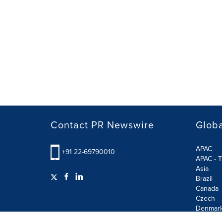
Contact PR Newswire
Globa
APAC
+91 22-69790010
APAC - T
Asia
Brazil
Canada
Czech
Denmar
Finland