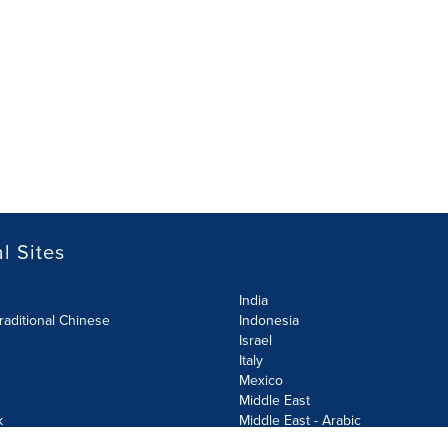
l Sites
India
raditional Chinese
Indonesia
Israel
Italy
Mexico
Middle East
k
Middle East - Arabic
Netherlands