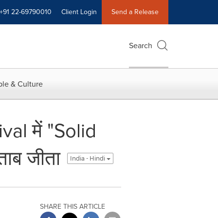
+91 22-69790010
Client Login
Send a Release
Search
le & Culture
al में "Solid
ाब जीता
India - Hindi
SHARE THIS ARTICLE