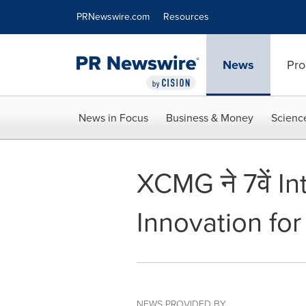
Accessibility Statement
Skip Navigation
PRNewswire.com
Resources
News
Pro
News in Focus
Business & Money
Scienc
XCMG ने 7वें In
Innovation fo
NEWS PROVIDED BY