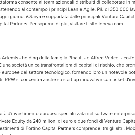
attaforma consente ai team aziendali distribuiti di collaborare in 
stenendo al contempo i principi Lean e Agile. Più di 350.000 lavo
gni giorno. iObeya è supportata dalle principali Venture Capital,
ital Partners. Per saperne di più, visitare il sito iobeya.com.
 Artemis - holding della famiglia Pinault - e Alfred Vericel - co-fo
È una società unica transfrontaliera di capitali di rischio, che pro
e europee del settore tecnologico, fornendo loro un notevole pot
ti. RRW si concentra anche su start up innovative con ticket d'in
età d'investimento europea specializzata nel software enterpris
rivate Equity da 240 milioni di euro e due fondi di Venture Capita
investimenti di Fortino Capital Partners comprende, tra gli altri, 