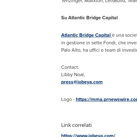
Tenzinger, Maxxton, LetsBuild, Tea
Su Atlantic Bridge Capital
Atlantic Bridge Capital
è una societ
in gestione in sette Fondi, che inves
Palo Alto, ha uffici e team di inves
Contact:
Libby Noal
,
press@iobeya.com
Logo -
https://mma.prnewswire.c
Link correlati
https://www.iobeya.com/