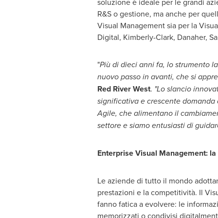
soluzione è ideale per le grandi azi
R&S o gestione, ma anche per quelli 
Visual Management sia per la Visual 
Digital, Kimberly-Clark, Danaher, San
"
Più di dieci anni fa, lo strumento
nuovo passo in avanti, che si appr
Red River West
.
"Lo slancio innovat
significativa e crescente domanda di
Agile, che alimentano il cambiamen
settore e siamo entusiasti di guidar
Enterprise Visual Management: la 
Le aziende di tutto il mondo adottan
prestazioni e la competitività. I
fanno fatica a evolvere: le informaz
memorizzati o condivisi digitalment