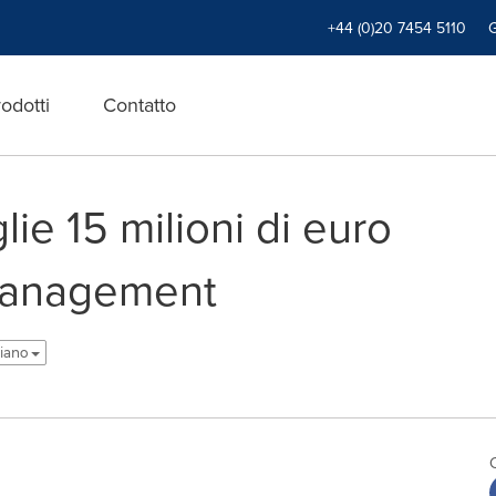
+44 (0)20 7454 5110
odotti
Contatto
ie 15 milioni di euro
 Management
aliano