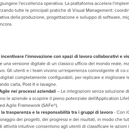
ggiungere l'eccellenza operativa. La piattaforma accelera l'imple
izzando tutte le principali pratiche di Visual Management: coordin
erativa della produzione, progettazione e sviluppo di software, m
ancora.
e incentivare l'innovazione con spazi di lavoro collaborativi e vis
 una versione digitale di un classico ufficio del mondo reale, ma
ivo. Gli utenti e i team vivono un'esperienza coinvolgente di co
igitali completamente configurabili, per replicare e migliorare 
ndo carta, Post-It e lavagne.
 Agile nei processi aziendali
– Le integrazioni senza soluzione di
o le aziende a scoprire il pieno potenziale dell'Application Li
aled Agile Framework (SAFe®).
la trasparenza e la responsabilità tra i gruppi di
lavoro
- Con i
oraggio dei progetti, dei progressi e dei risultati, in modo che tu
 attività intuitive consentono agli utenti di classificare le azioni 