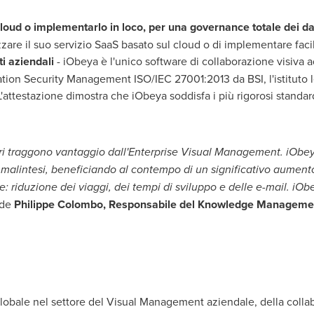
cloud o implementarlo in loco, per una governance totale dei da
ilizzare il suo servizio SaaS basato sul cloud o di implementare f
ti aziendali
- iObeya è l'unico software di collaborazione visiva a
tion Security Management ISO/IEC 27001:2013 da BSI, l'istituto l
 L'attestazione dimostra che iObeya soddisfa i più rigorosi standa
eri traggono vantaggio dall'Enterprise Visual Management.
iObey
e malintesi, beneficiando al contempo di un significativo aumento
e: riduzione dei viaggi, dei tempi di sviluppo e delle e-mail. iO
ude
Philippe Colombo
, Responsabile del Knowledge Managemen
lobale nel settore del Visual Management aziendale, della collab