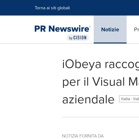
Dichiarazione di accessibilità
Salta la navigazione
Torna ai siti globali
Notizie
Pr
iObeya raccogl
per il Visual
aziendale
Italia - It
NOTIZIA FORNITA DA