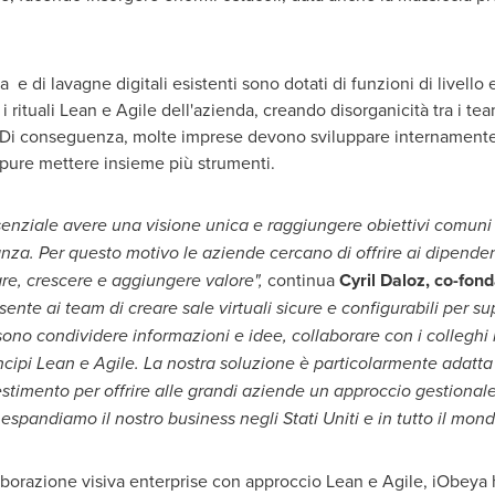
a e di lavagne digitali esistenti sono dotati di funzioni di livello
a i rituali Lean e Agile dell'azienda, creando disorganicità tra i te
.. Di conseguenza, molte imprese devono sviluppare internamente
pure mettere insieme più strumenti.
senziale avere una visione unica e raggiungere obiettivi comuni a
anza. Per questo motivo le aziende cercano di offrire ai dipenden
re, crescere e aggiungere valore",
continua
Cyril Daloz
, co-fon
te ai team di creare sale virtuali sicure e configurabili per sup
no condividere informazioni e idee, collaborare con i colleghi 
incipi Lean e Agile. La nostra soluzione è particolarmente adat
estimento per offrire alle grandi aziende un approccio gestionale
espandiamo il nostro business negli Stati Uniti e in tutto il mon
llaborazione visiva enterprise con approccio Lean e Agile, iObeya