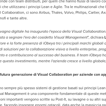
ende con team distribuiti, per quelli che hanno flussi di lavoro c
che utilizzano i principi Lean e Agile. Tra le multinazionali che 
Collaboration, ci sono Airbus, Thales, Volvo, Philips, Cartier, A
ofi e tante altre.
 lavagna digitale ha inaugurato l'epoca della Visual Collaborati
esta a segnare l'era del cosidetto Visual Management
", dichiara
ore e la forte presenza di iObeya tra i principali marchi globali
 soluzioni per la collaborazione visiva a livello enterprise, pro
to e contribuiscono al successo del business. Il team iObeya 
e questo investimento, mentre l'azienda cresce a livello globale, i
futura generazione di Visual Collaboration per aziende con ap
o sempre più spesso sistemi di gestione basati sui principi Lean e
l Visual Management è una componente fondamentale di queste me
ioni importanti vengono scritte su Post-It, su lavagne o su altri 
e, facendo insorgere enormi ostacoli, data anche la massiccia pre