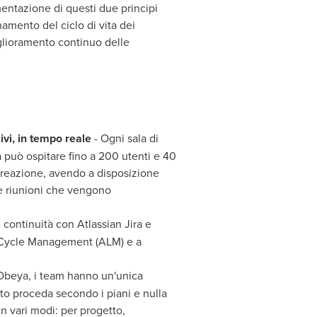
mentazione di questi due principi
amento del ciclo di vita dei
iglioramento continuo delle
ivi, in tempo reale
- Ogni sala di
 può ospitare fino a 200 utenti e 40
-creazione, avendo a disposizione
le riunioni che vengono
 continuità con Atlassian Jira e
feCycle Management (ALM) e a
Obeya, i team hanno un'unica
tto proceda secondo i piani e nulla
in vari modi: per progetto,