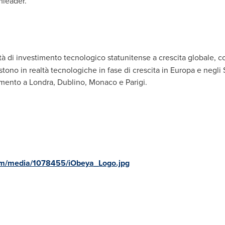
mleader.
à di investimento tecnologico statunitense a crescita globale, co
tono in realtà tecnologiche in fase di crescita in Europa e negli S
timento a Londra, Dublino,
Monaco
e Parigi.
om/media/1078455/iObeya_Logo.jpg