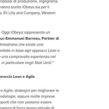
omplessi di produzione, ingegneria,
hanno scelto iObeya sia per il
xa, Eli Lilly and Company, Western
on. Oggi iObeya rappresenta un
Luc-Emmanuel Barreau
, Partner di
 dimostrano che esiste una
gettate in base agli approcci Lean e
ha una comprovata esperienza nel
n particolare negli Stati Uniti."
proccio Lean e Agile
 Agile, strategici per migliorare le
todologie, eppure molte imprese
supporti che non possono essere
senza di forza lavoro virtuale di